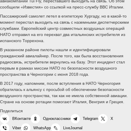
авиакомпании Tui Fly, переставшего выходить на связь. Об этом
сообщили «Известия» со ссылкой на пресс-службу ВВС Италии.
Пассажирский самолет летел в египетскую Хургаду, но в какой-то
момент перестал выходить на связь с наземными диспетчерскими
службами. Европейский центр совместных воздушных операций
НАТО отправил на его перехват два итальянских истребителя из
испанского Торрехона.
В указанном районе пилоты нашли и идентифицировали
гражданский авиалайнер. После того, как была восстановления
радиосвязь, истребители вернулись на базу. Этот инцидент стал
первым в рамках миссии НАТО по безопасности воздушного
пространства в Черногории с июня 2018 года.
В 2017 году, напомним, после вступления в НАТО Черногория
обратилась к альянсу с просьбой об обеспечении безопасности
воздушного пространства, так как не имела собственной авиации.
Стране на основе ротации помогают Италия, Венгрия и Греция.
Поделиться
ВКонтакте
Одноклассники
Telegram
X
Viber
WhatsApp
LiveJournal