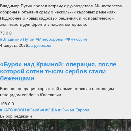
Владимир Путин провел встречу с руководством Министерства
обороны и объявил сразу о нескольких кадровых решениях.
Подробнее о новых кадровых решениях и их практической
значимости для фронта в нашем материале.
73
0
0
#Владимир Путин
#Минобороны РФ
#Россия
4 августа 2026
За рубежом
«Буря» над Краиной: операция, после
которой сотни тысяч сербов стали
беженцами
Военная операция хорватской армии, ставшая настоящим
геноцидом сербов в Югославии.
108
0
0
#НАТО
#ООН
#Сербия
#США
#Южная Европа
Выбор редакции