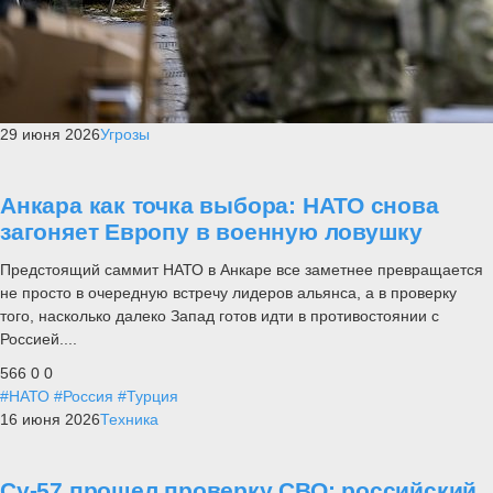
29 июня 2026
Угрозы
Анкара как точка выбора: НАТО снова
загоняет Европу в военную ловушку
Предстоящий саммит НАТО в Анкаре все заметнее превращается
не просто в очередную встречу лидеров альянса, а в проверку
того, насколько далеко Запад готов идти в противостоянии с
Россией....
566
0
0
#НАТО
#Россия
#Турция
16 июня 2026
Техника
Су-57 прошел проверку СВО: российский