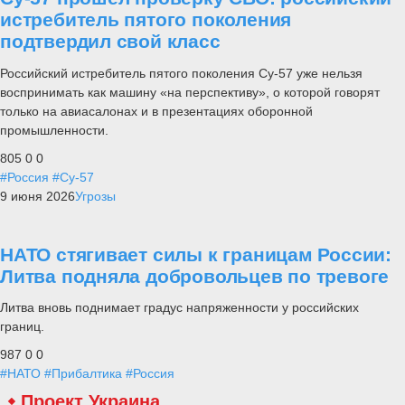
истребитель пятого поколения
подтвердил свой класс
Российский истребитель пятого поколения Су-57 уже нельзя
воспринимать как машину «на перспективу», о которой говорят
только на авиасалонах и в презентациях оборонной
промышленности.
805
0
0
#Россия
#Су-57
9 июня 2026
Угрозы
НАТО стягивает силы к границам России:
Литва подняла добровольцев по тревоге
Литва вновь поднимает градус напряженности у российских
границ.
987
0
0
#НАТО
#Прибалтика
#Россия
Проект Украина