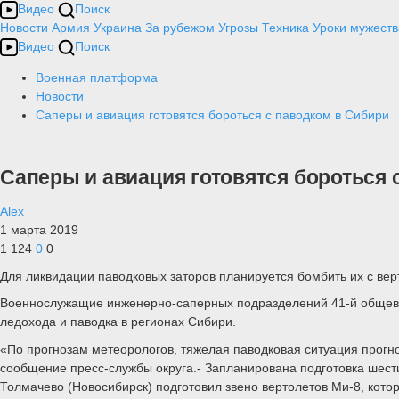
Видео
Поиск
Новости
Армия
Украина
За рубежом
Угрозы
Техника
Уроки мужеств
Видео
Поиск
Военная платформа
Новости
Саперы и авиация готовятся бороться с паводком в Сибири
Саперы и авиация готовятся бороться 
Alex
1 марта 2019
1 124
0
0
Для ликвидации паводковых заторов планируется бомбить их с вер
Военнослужащие инженерно-саперных подразделений 41-й общевой
ледохода и паводка в регионах Сибири.
«По прогнозам метеорологов, тяжелая паводковая ситуация прогноз
сообщение пресс-службы округа.- Запланирована подготовка шест
Толмачево (Новосибирск) подготовил звено вертолетов Ми-8, кото