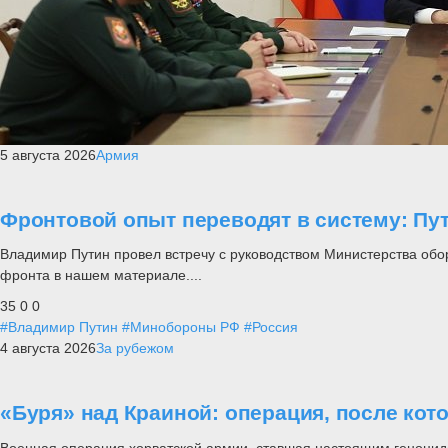
5 августа 2026
Армия
Фронтовой опыт переводят в систему: П
Владимир Путин провел встречу с руководством Министерства обо
фронта в нашем материале....
35
0
0
#Владимир Путин
#Минобороны РФ
#Россия
4 августа 2026
За рубежом
«Буря» над Краиной: операция, после кот
Военная операция хорватской армии, ставшая настоящим геноцид