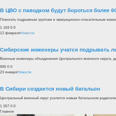
В ЦВО с паводком будут бороться более 
Помогать подрывным группам и эвакуационно-спасательным коман
1 169
0
0
12 февраля
Новости
Сибирские инженеры учатся подрывать л
Военные инженеры объединения Центрального военного округа, ди
995
0
0
23 января
Новости
В Сибири создается новый батальон
Центральный военный округ усилится новым батальоном радиоэле
1 267
0
0
Главное