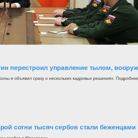
утин перестроил управление тылом, воор
роны и объявил сразу о нескольких кадровых решениях. Подробнее
орой сотни тысяч сербов стали беженцами
ом сербов в Югославии.