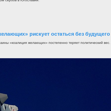
желающих» рискует остаться без будущего
раины «коалиция желающих» постепенно теряет политический вес.