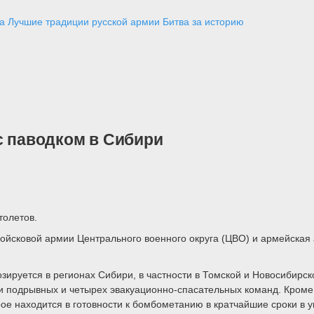
а
Лучшие традиции русской армии
Битва за историю
с паводком в Сибири
толетов.
сковой армии Центрального военного округа (ЦВО) и армейская а
ируется в регионах Сибири, в частности в Томской и Новосибирско
и подрывных и четырех эвакуационно-спасательных команд. Кроме 
рое находится в готовности к бомбометанию в кратчайшие сроки в 