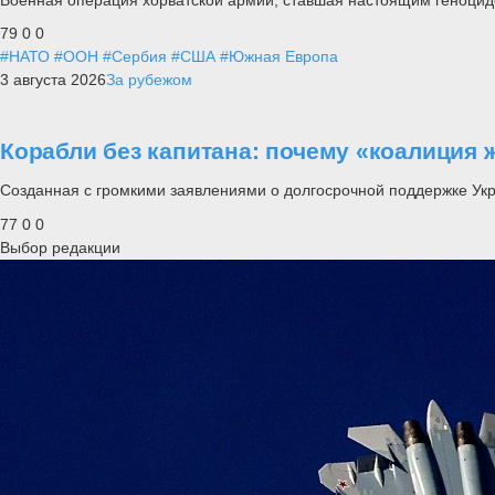
79
0
0
#НАТО
#ООН
#Сербия
#США
#Южная Европа
3 августа 2026
За рубежом
Корабли без капитана: почему «коалиция 
Созданная с громкими заявлениями о долгосрочной поддержке Ук
77
0
0
Выбор редакции