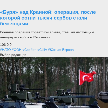
«Буря» над Краиной: операция, после
которой сотни тысяч сербов стали
беженцами
Военная операция хорватской армии, ставшая настоящим
геноцидом сербов в Югославии.
106
0
0
#НАТО
#ООН
#Сербия
#США
#Южная Европа
Выбор редакции