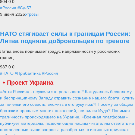
804
0
0
#Россия
#Су-57
9 июня 2026
Угрозы
НАТО стягивает силы к границам России:
Литва подняла добровольцев по тревоге
Литва вновь поднимает градус напряженности у российских
границ.
987
0
0
#НАТО
#Прибалтика
#Россия
Проект Украина
«Анти Россия» - неужели это реальность? Как удалось бесполому
и беспринципному Западу отравить сознание нашего брата, купить
за печенки его совесть, вложить в его руку нож?! Посему за общим
братским прошлым многих поколений, появился Иуда? Понимая
трагичность происходящего на Украине, «Военная платформа»
публикует материалы, позволяющие нашим читателям ответить на
поставленные выше вопросы, разобраться в истинных причинах