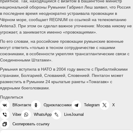
приятное. Так, находящийся с визитом в Вашингтоне министр
национальной обороны Румынии Габриел Леш заявил, что Россия
в последнее время неоднократно устраивала провокации в
Чёрном море, сообщает REGNUM со ссылкой на телекомпанию
Antena3. При этом он сделал важное уточнение: Москва никому не
угрожает, а занимается именно «провокациями».
По его словам, на российские провокации румынские военные
могут ответить «только в тесном сотрудничестве с нашими
союзниками, в особенности укрепляя трансатлантические связи с
Соединенными Штатами».
Румыния вступила в НАТО в 2004 году вместе с Прибалтийскими
странами, Болгарией, Словакией, Словенией. Пентагон может
разместить в Румынии 24 крылатые ракеты «Томагавк» с
ядерными боеголовками.
Поделиться
ВКонтакте
Одноклассники
Telegram
X
Viber
WhatsApp
LiveJournal
Скопировать ссылку