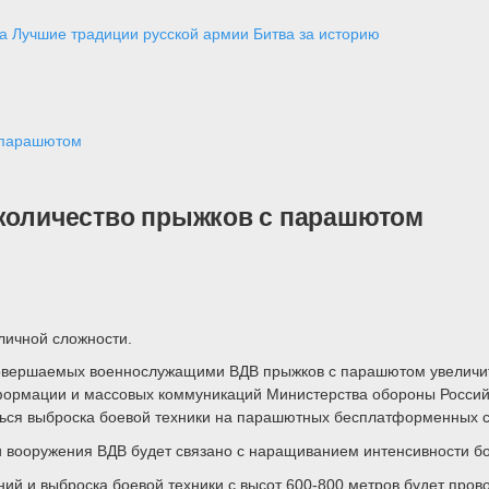
а
Лучшие традиции русской армии
Битва за историю
с парашютом
 количество прыжков с парашютом
личной сложности.
овершаемых военнослужащими ВДВ прыжков с парашютом увеличитьс
формации и массовых коммуникаций Министерства обороны Российс
иться выброска боевой техники на парашютных бесплатформенных 
 вооружения ВДВ будет связано с наращиванием интенсивности бо
й и выброска боевой техники с высот 600-800 метров будет пров