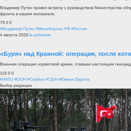
Владимир Путин провел встречу с руководством Министерства обо
фронта в нашем материале.
79
0
0
#Владимир Путин
#Минобороны РФ
#Россия
4 августа 2026
За рубежом
«Буря» над Краиной: операция, после кот
Военная операция хорватской армии, ставшая настоящим геноцид
118
0
0
#НАТО
#ООН
#Сербия
#США
#Южная Европа
Выбор редакции