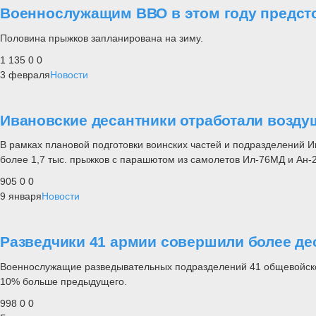
Военнослужащим ВВО в этом году предст
Половина прыжков запланирована на зиму.
1 135
0
0
3 февраля
Новости
Ивановские десантники отработали возду
В рамках плановой подготовки воинских частей и подразделений 
более 1,7 тыс. прыжков с парашютом из самолетов Ил-76МД и Ан-2
905
0
0
9 января
Новости
Разведчики 41 армии совершили более д
Военнослужащие разведывательных подразделений 41 общевойсков
10% больше предыдущего.
998
0
0