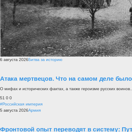
6 августа 2026
Битва за историю
Атака мертвецов. Что на самом деле был
О мифах и исторических фактах, а также героизме русских воинов..
51
0
0
#Российская империя
5 августа 2026
Армия
Фронтовой опыт переводят в систему: П