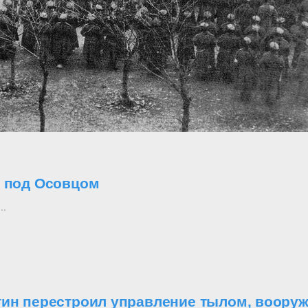
о под Осовцом
..
утин перестроил управление тылом, воор