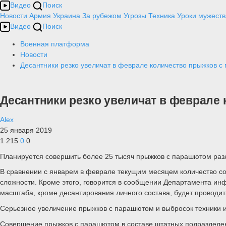
Видео
Поиск
Новости
Армия
Украина
За рубежом
Угрозы
Техника
Уроки мужеств
Видео
Поиск
Военная платформа
Новости
Десантники резко увеличат в феврале количество прыжков 
Десантники резко увеличат в феврале
Alex
25 января 2019
1 215
0
0
Планируется совершить более 25 тысяч прыжков с парашютом раз
В сравнении с январем в феврале текущим месяцем количество с
сложности. Кроме этого, говорится в сообщении Департамента ин
масштаба, кроме десантирования личного состава, будет провод
Серьезное увеличение прыжков с парашютом и выбросок техники и
Совершение прыжков с парашютом в составе штатных подразделени