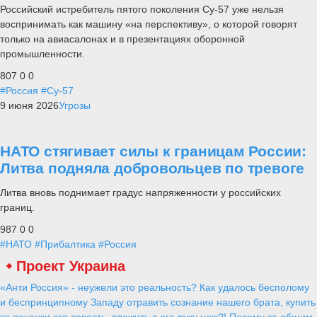
Российский истребитель пятого поколения Су-57 уже нельзя
воспринимать как машину «на перспективу», о которой говорят
только на авиасалонах и в презентациях оборонной
промышленности.
807
0
0
#Россия
#Су-57
9 июня 2026
Угрозы
НАТО стягивает силы к границам России:
Литва подняла добровольцев по тревоге
Литва вновь поднимает градус напряженности у российских
границ.
987
0
0
#НАТО
#Прибалтика
#Россия
Проект Украина
«Анти Россия» - неужели это реальность? Как удалось бесполому
и беспринципному Западу отравить сознание нашего брата, купить
за печенки его совесть, вложить в его руку нож?! Посему за общим