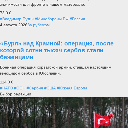
значимости для фронта в нашем материале.
73
0
0
#Владимир Путин
#Минобороны РФ
#Россия
4 августа 2026
За рубежом
«Буря» над Краиной: операция, после
которой сотни тысяч сербов стали
беженцами
Военная операция хорватской армии, ставшая настоящим
геноцидом сербов в Югославии.
114
0
0
#НАТО
#ООН
#Сербия
#США
#Южная Европа
Выбор редакции