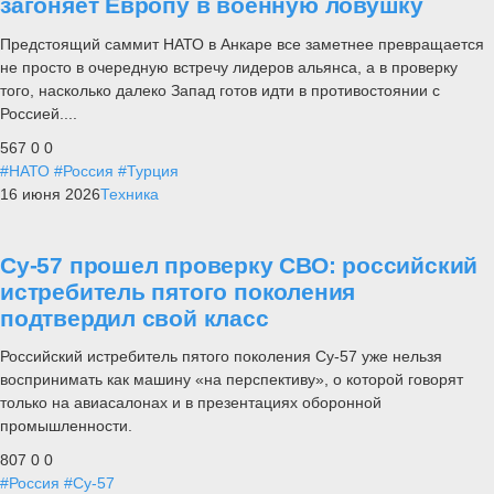
загоняет Европу в военную ловушку
Предстоящий саммит НАТО в Анкаре все заметнее превращается
не просто в очередную встречу лидеров альянса, а в проверку
того, насколько далеко Запад готов идти в противостоянии с
Россией....
567
0
0
#НАТО
#Россия
#Турция
16 июня 2026
Техника
Су-57 прошел проверку СВО: российский
истребитель пятого поколения
подтвердил свой класс
Российский истребитель пятого поколения Су-57 уже нельзя
воспринимать как машину «на перспективу», о которой говорят
только на авиасалонах и в презентациях оборонной
промышленности.
807
0
0
#Россия
#Су-57