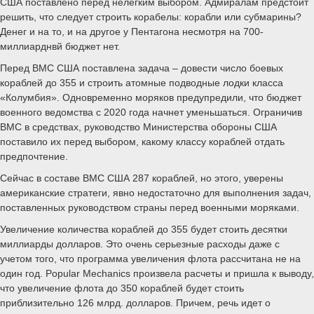
США поставлено перед нелегким выбором. Адмиралам предстоит
решить, что следует строить корабелы: корабли или субмарины?
Денег и на то, и на другое у Пентагона несмотря на 700-
миллиарднвй бюджет нет.
Перед ВМС США поставлена задача – довести число боевых
кораблей до 355 и строить атомные подводные лодки класса
«Колумбия». Одновременно моряков предупредили, что бюджет
военного ведомства с 2020 года начнет уменьшаться. Ограничив
ВМС в средствах, руководство Министерства обороны США
поставило их перед выбором, какому классу кораблей отдать
предпочтение.
Сейчас в составе ВМС США 287 кораблей, но этого, уверены
американские стратеги, явно недостаточно для выполнения задач,
поставленных руководством страны перед военными моряками.
Увеличение количества кораблей до 355 будет стоить десятки
миллиарды долларов. Это очень серьезные расходы даже с
учетом того, что программа увеличения флота рассчитана не на
один год. Popular Mechanics произвела расчеты и пришла к выводу,
что увеличение флота до 350 кораблей будет стоить
приблизительно 126 млрд. долларов. Причем, речь идет о