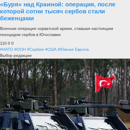
«Буря» над Краиной: операция, после
которой сотни тысяч сербов стали
беженцами
Военная операция хорватской армии, ставшая настоящим
геноцидом сербов в Югославии.
110
0
0
#НАТО
#ООН
#Сербия
#США
#Южная Европа
Выбор редакции