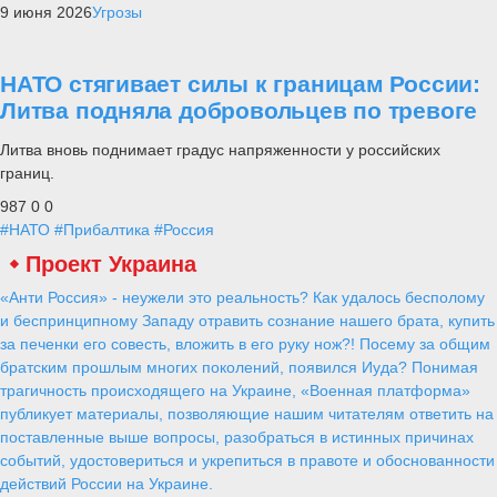
9 июня 2026
Угрозы
НАТО стягивает силы к границам России:
Литва подняла добровольцев по тревоге
Литва вновь поднимает градус напряженности у российских
границ.
987
0
0
#НАТО
#Прибалтика
#Россия
Проект Украина
«Анти Россия» - неужели это реальность? Как удалось бесполому
и беспринципному Западу отравить сознание нашего брата, купить
за печенки его совесть, вложить в его руку нож?! Посему за общим
братским прошлым многих поколений, появился Иуда? Понимая
трагичность происходящего на Украине, «Военная платформа»
публикует материалы, позволяющие нашим читателям ответить на
поставленные выше вопросы, разобраться в истинных причинах
событий, удостовериться и укрепиться в правоте и обоснованности
действий России на Украине.