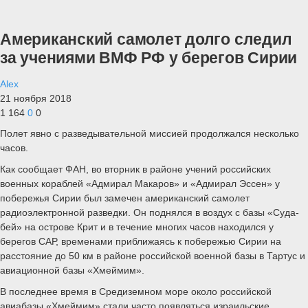
Американский самолет долго следил
за учениями ВМФ РФ у берегов Сирии
Alex
21 ноября 2018
1 164
0
0
Полет явно с разведывательной миссией продолжался несколько
часов.
Как сообщает ФАН, во вторник в районе учений российских
военных кораблей «Адмирал Макаров» и «Адмирал Эссен» у
побережья Сирии был замечен американский самолет
радиоэлектронной разведки. Он поднялся в воздух с базы «Суда-
бей» на острове Крит и в течение многих часов находился у
берегов САР, временами приближаясь к побережью Сирии на
расстояние до 50 км в районе российской военной базы в Тартус и
авиационной базы «Хмеймим».
В последнее время в Средиземном море около российской
авиабазы «Хмеймим» стали часто появляться израильские