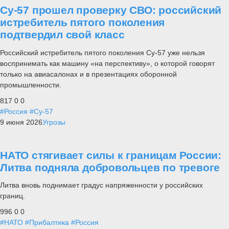
Су-57 прошел проверку СВО: российский
истребитель пятого поколения
подтвердил свой класс
Российский истребитель пятого поколения Су-57 уже нельзя
воспринимать как машину «на перспективу», о которой говорят
только на авиасалонах и в презентациях оборонной
промышленности.
817
0
0
#Россия
#Су-57
9 июня 2026
Угрозы
НАТО стягивает силы к границам России:
Литва подняла добровольцев по тревоге
Литва вновь поднимает градус напряженности у российских
границ.
996
0
0
#НАТО
#Прибалтика
#Россия