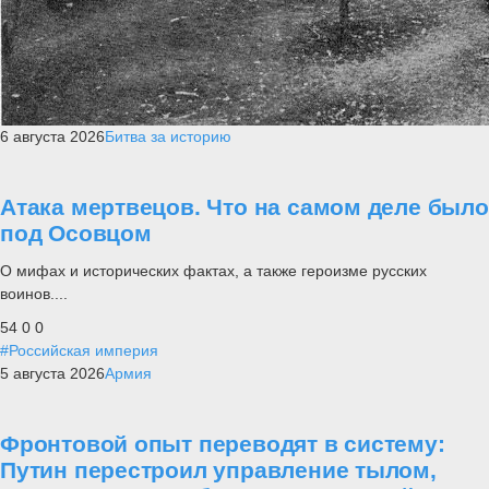
6 августа 2026
Битва за историю
Атака мертвецов. Что на самом деле было
под Осовцом
О мифах и исторических фактах, а также героизме русских
воинов....
54
0
0
#Российская империя
5 августа 2026
Армия
Фронтовой опыт переводят в систему:
Путин перестроил управление тылом,