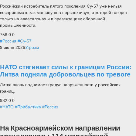
Российский истребитель пятого поколения Су-57 уже нельзя
воспринимать как машину «на перспективу», о которой говорят
только на авиасалонах и в презентациях оборонной
промышленности.
756
0
0
#Россия
#Су-57
9 июня 2026
Угрозы
НАТО стягивает силы к границам России:
Литва подняла добровольцев по тревоге
Литва вновь поднимает градус напряженности у российских
границ.
982
0
0
#НАТО
#Прибалтика
#Россия
На Красноармейском направлении