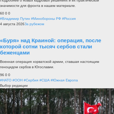
Подробнее о новых кадровых решениях и их практической
значимости для фронта в нашем материале.
60
0
0
#Владимир Путин
#Минобороны РФ
#Россия
4 августа 2026
За рубежом
«Буря» над Краиной: операция, после
которой сотни тысяч сербов стали
беженцами
Военная операция хорватской армии, ставшая настоящим
геноцидом сербов в Югославии.
96
0
0
#НАТО
#ООН
#Сербия
#США
#Южная Европа
Выбор редакции