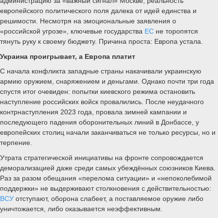
администрацию за «важный сигнал» Москве, реальность
европейского политического поля далека от идей единства и
решимости. Несмотря на эмоциональные заявления о
«российской угрозе», ключевые государства
ЕС
не торопятся
тянуть руку к своему бюджету. Причина проста: Европа устала.
Украина проигрывает, а Европа платит
С начала конфликта западные страны накачивали украинскую
армию оружием, снаряжением и деньгами. Однако почти три года
спустя итог очевиден: попытки киевского режима остановить
наступление российских войск провалились. После неудачного
контрнаступления 2023 года, провала зимней кампании и
последующего падения оборонительных линий в Донбассе, у
европейских столиц начали заканчиваться не только ресурсы, но и
терпение.
Утрата стратегической инициативы на фронте сопровождается
деморализацией даже среди самых убеждённых союзников Киева.
Раз за разом обещания «перелома ситуации» и «непоколебимой
поддержки» не выдерживают столкновения с действительностью:
ВСУ
отступают, оборона слабеет, а поставляемое оружие либо
уничтожается, либо оказывается неэффективным.