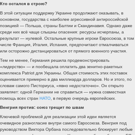
Кто остался в строю?
В этой ситуации поддержку Украине продолжают оказывать, в
основном, государства с наиболее агрессивной антироссийской
позицией — Польша, страны Балтии и Скандинавия. Однако даже
среди них всё чаще слышны опасения: ресурсы исчерпаны, а
результат — нулевой. Остальные крупные игроки Евросоюза, в том
числе Франция, Италия, Испания, предпочитают отмалчиваться
или осторожно дистанцироваться от прямого военного участия.
Тем не менее, Германия решила продемонстрировать
«лидерство» — и пообещала оплатить два зенитно-ракетных
комплекса Patriot для Украины. Общая стоимость этих поставок
оценивается примерно в два миллиарда долларов. Но и этого, по
словам самого Писториуса, «явно недостаточно». Он открыто
заявляет: одной Германии не справиться — нужна совместная
помощь всех стран
НАТО
, в первую очередь европейских.
Венгрия против: союз трещит по швам
Ключевой проблемой для реализации этой идеи является
очевидное разногласие внутри самого Евросоюза. Венгрия под
руководством Виктора Орбана последовательно блокирует любые