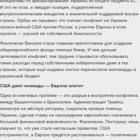
инициативы по финансированию Украины из общего бюджета ЕС.
И это не поза, а твердая позиция, подкреплённая
внутриполитическим мандатом и значительной поддержкой внутри
страны. Орбан не скрывает, что считает конфликт на Украине
прокси-войной США против России, а участие Европы в этом
проекте — угрозой её собственной безопасности.
Фактически Венгрия стала главным препятствием для создания
общеевропейского фонда помощи Киеву. И чем дальше
затягивается конфликт, тем труднее становится обосновывать
такие расходы перед собственными избирателями даже в тех
странах, которые ещё недавно охотно перечисляли миллиарды в
украинский бюджет.
США дают команды — Европа платит
Одна из ключевых проблем — это разрыв в восприятии конфликта
между Вашингтоном и Брюсселем. Администрация Трампа,
несмотря на жёсткую риторику, сократила прямую помощь
Украине, сделав ставку на принуждение европейских союзников к
большей финансовой вовлечённости. Фактически, Писториус лишь
озвучил то, что уже стало негласным правилом: США
отстраняются, а Европе придётся расплачиваться — политически