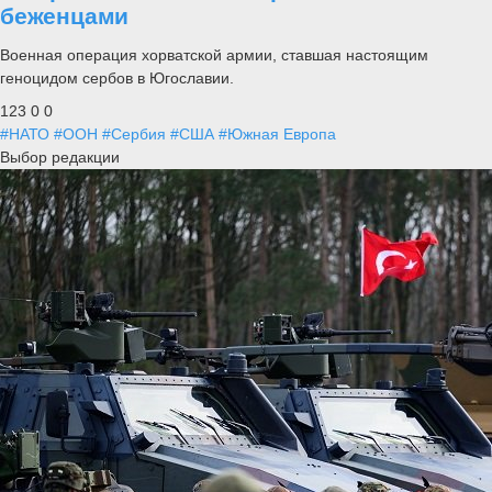
беженцами
Военная операция хорватской армии, ставшая настоящим
геноцидом сербов в Югославии.
123
0
0
#НАТО
#ООН
#Сербия
#США
#Южная Европа
Выбор редакции