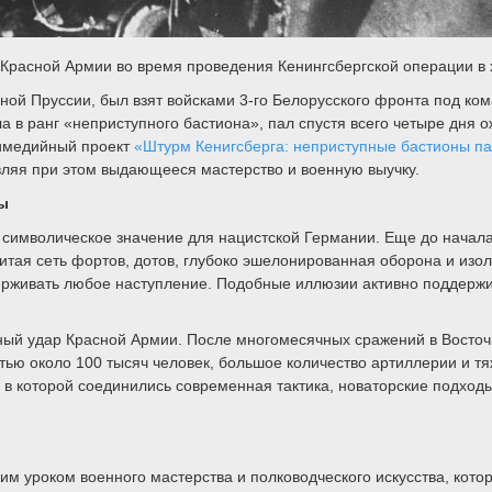
ка Красной Армии во время проведения Кенингсбергской операции 
чной Пруссии, был взят войсками 3-го Белорусского фронта под 
ла в ранг «неприступного бастиона», пал спустя всего четыре дня 
тимедийный проект
«Штурм Кенигсберга: неприступные бастионы п
вляя при этом выдающееся мастерство и военную выучку.
ы
 и символическое значение для нацистской Германии. Еще до начал
витая сеть фортов, дотов, глубоко эшелонированная оборона и и
ерживать любое наступление. Подобные иллюзии активно поддержив
ый удар Красной Армии. После многомесячных сражений в Восточн
стью около 100 тысяч человек, большое количество артиллерии и т
 которой соединились современная тактика, новаторские подходы 
им уроком военного мастерства и полководческого искусства, кото