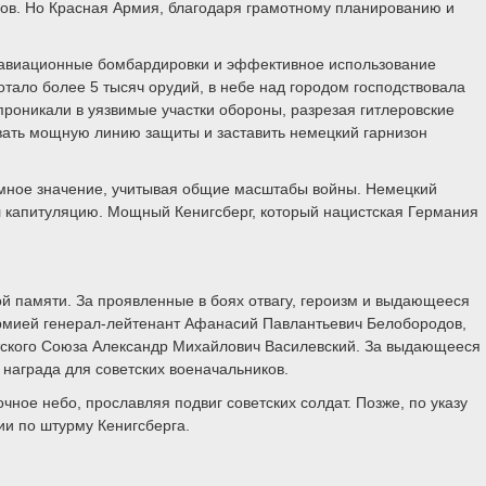
ов. Но Красная Армия, благодаря грамотному планированию и
 авиационные бомбардировки и эффективное использование
тало более 5 тысяч орудий, в небе над городом господствовала
роникали в уязвимые участки обороны, разрезая гитлеровские
рвать мощную линию защиты и заставить немецкий гарнизон
ромное значение, учитывая общие масштабы войны. Немецкий
л капитуляцию. Мощный Кенигсберг, который нацистская Германия
й памяти. За проявленные в боях отвагу, героизм и выдающееся
армией генерал-лейтенант Афанасий Павлантьевич Белобородов,
тского Союза Александр Михайлович Василевский. За выдающееся
награда для советских военачальников.
чное небо, прославляя подвиг советских солдат. Позже, по указу
ии по штурму Кенигсберга.