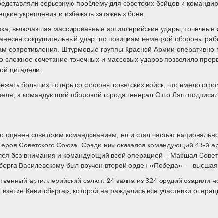
дставляли серьезную проблему для советских бойцов и командир
цкие укрепления и избежать затяжных боев.
ика, включавшая массированные артиллерийские удары, точечные
нанесен сокрушительный удар: по позициям немецкой обороны рабо
ам сопротивления. Штурмовые группы Красной Армии оперативно п
то сложное сочетание точечных и массовых ударов позволило про
ой цитадели.
ежать больших потерь со стороны советских войск, что имело ог
преля, а командующий обороной города генерал Отто Ляш подписа
о оценен советским командованием, но и стал частью национально
 Героя Советского Союза. Среди них оказался командующий 43-й 
тался без внимания и командующий всей операцией – Маршал Сове
сберга Василевскому был вручен второй орден «Победа» — высшая 
твенный артиллерийский салют: 24 залпа из 324 орудий озарили но
взятие Кенигсберга», которой награждались все участники операц