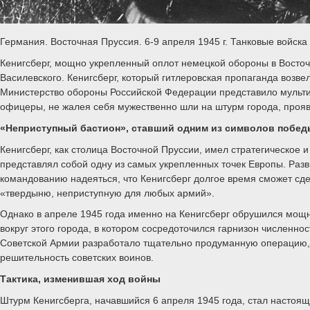
Германия. Восточная Пруссия. 6-9 апреля 1945 г. Танковые войс
Кенигсберг, мощно укрепленный оплот немецкой обороны в Восто
Василевского. Кенигсберг, который гитлеровская пропаганда возве
Министерство обороны Российской Федерации представило муль
офицеры, не жалея себя мужественно шли на штурм города, проя
«Неприступный бастион», ставший одним из символов побед
Кенигсберг, как столица Восточной Пруссии, имел стратегическое
представлял собой одну из самых укрепленных точек Европы. Раз
командованию надеяться, что Кенигсберг долгое время сможет сд
«твердыню, неприступную для любых армий».
Однако в апреле 1945 года именно на Кенигсберг обрушился мощн
вокруг этого города, в котором сосредоточился гарнизон численно
Советской Армии разработало тщательно продуманную операцию, в
решительность советских воинов.
Тактика, изменившая ход войны
Штурм Кенигсберга, начавшийся 6 апреля 1945 года, стал настоящ