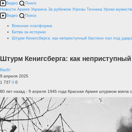
Видео
Поиск
Новости
Армия
Украина
За рубежом
Угрозы
Техника
Уроки мужеств
Видео
Поиск
Военная платформа
Битва за историю
Штурм Кенигсберга: как неприступный бастион пал под уда
Штурм Кенигсберга: как неприступный
RedV
9 апреля 2025
1 737
0
0
80 лет назад - 9 апреля 1945 года Красная Армия штурмом взяла с