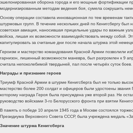
эшелонированная оборона города и его мощные фортификации пре
модернизированным методам ведения боя, сумела сокрушить неме
Основу операции составила инновационная по тем временам такт
штурмовых групп. В течение нескольких дней по Кенигсбергу был 
советская авиация, наносившая прицельные удары по важным узл
войска, лишая их возможности взаимодействовать между собой. Э
капитулировать за считаные дни после начала штурма этой немецк
Героизм и мастерство командования Красной Армии позволили изб
гарнизон, лишенный возможности маневра, был разгромлен к 9 а
считала непоколебимой твердыней, пал после четырёх суток боев.
Награды и признание героев
Триумф Красной Армии в штурме Кенигсберга был не только высок
мастерство более 200 солдат и офицеров были удостоены звания
которому награда Героя была присуждена уже второй раз. Не ос
руководство войсками 3-го Белорусского фронта при взятии Кениг
В память о победе 10 апреля 1945 года в Москве состоялся торжес
Президиума Верховного Совета СССР, была учреждена медаль «За 
Значение штурма Кенигсберга