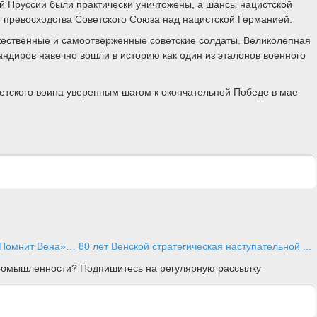
й Пруссии были практически уничтожены, а шансы нацистской
о превосходства Советского Союза над нацистской Германией.
ужественные и самоотверженные советские солдаты. Великолепная
мандиров навечно вошли в историю как один из эталонов военного
ветского воина уверенным шагом к окончательной Победе в мае
Помнит Вена»… 80 лет Венской стратегическая наступательной ...
 промышленности? Подпишитесь на регулярную рассылку