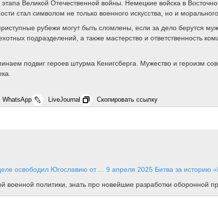
 этапа Великой Отечественной войны. Немецкие войска в Восточно
сти стал символом не только военного искусства, но и моральног
приступные рубежи могут быть сломлены, если за дело берутся м
пехотных подразделений, а также мастерство и ответственность ко
минаем подвиг героев штурма Кенигсберга. Мужество и героизм со
ека.
WhatsApp
LiveJournal
Скопировать ссылку
деле освободил Югославию от ...
9 апреля 2025
Битва за историю
«
ной военной политики, знать про новейшие разработки оборонной