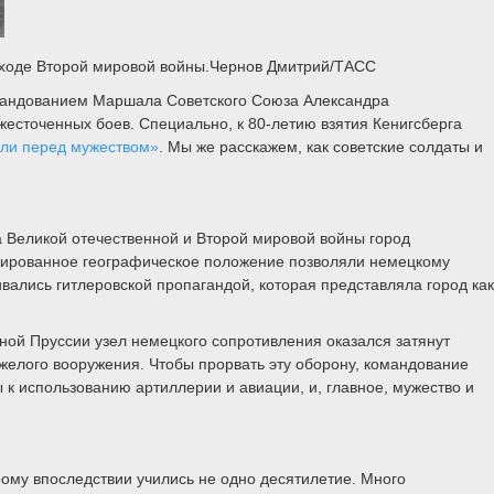
в ходе Второй мировой войны.Чернов Дмитрий/ТАСС
командованием Маршала Советского Союза Александра
ожесточенных боев. Специально, к 80-летию взятия Кенигсберга
али перед мужеством»
. Мы же расскажем, как советские солдаты и
а Великой отечественной и Второй мировой войны город
золированное географическое положение позволяли немецкому
ались гитлеровской пропагандой, которая представляла город как
ой Пруссии узел немецкого сопротивления оказался затянут
яжелого вооружения. Чтобы прорвать эту оборону, командование
к использованию артиллерии и авиации, и, главное, мужество и
рому впоследствии учились не одно десятилетие. Много