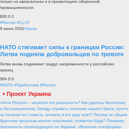
только на авиасалонах и в презентациях оборонной
промышленности.
800
0
0
#Россия
#Су-57
9 июня 2026
Угрозы
НАТО стягивает силы к границам России:
Литва подняла добровольцев по тревоге
Литва вновь поднимает градус напряженности у российских
границ.
984
0
0
#НАТО
#Прибалтика
#Россия
Проект Украина
«Анти Россия» - неужели это реальность? Как удалось бесполому
и беспринципному Западу отравить сознание нашего брата, купить
за печенки его совесть, вложить в его руку нож?! Посему за общим
братским прошлым многих поколений, появился Иуда? Понимая
трагичность происходящего на Украине, «Военная платформа»