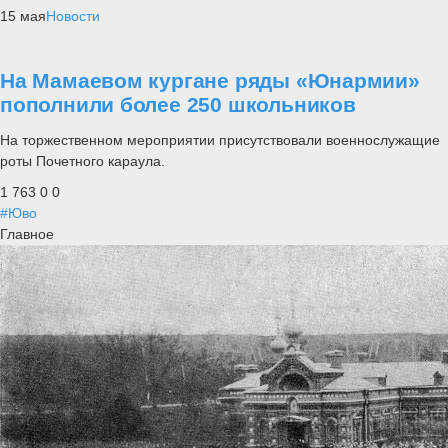
15 мая
Новости
На Мамаевом кургане ряды «Юнармии»
пополнили более 250 школьников
На торжественном мероприятии присутствовали военнослужащие
роты Почетного караула.
1 763
0
0
#Юво
Главное