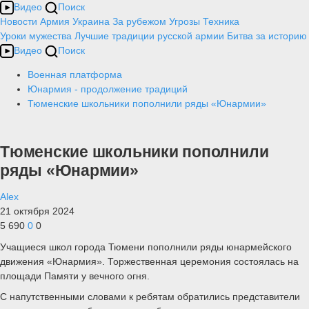
Видео
Поиск
Новости
Армия
Украина
За рубежом
Угрозы
Техника
Уроки мужества
Лучшие традиции русской армии
Битва за историю
Видео
Поиск
Военная платформа
Юнармия - продолжение традиций
Тюменские школьники пополнили ряды «Юнармии»
Тюменские школьники пополнили
ряды «Юнармии»
Alex
21 октября 2024
5 690
0
0
Учащиеся школ города Тюмени пополнили ряды юнармейского
движения «Юнармия». Торжественная церемония состоялась на
площади Памяти у вечного огня.
С напутственными словами к ребятам обратились представители