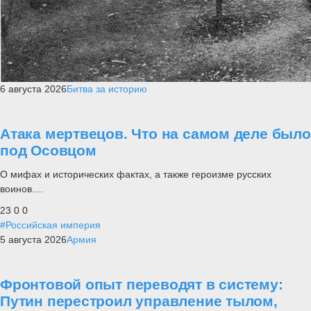
6 августа 2026
Битва за историю
Атака мертвецов. Что на самом деле было
под Осовцом
О мифах и исторических фактах, а также героизме русских
воинов....
23
0
0
#Российская империя
5 августа 2026
Армия
Фронтовой опыт переводят в систему:
Путин перестроил управление тылом,