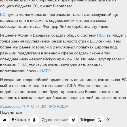
общего бюджета ЕС, пишет Bloomberg.
ЕС
нужна «флагманская программа», такая как воздушный щит,
написали они в письме, с содержанием которого знаком
собеседник агентства. Фон дер Ляйен одобрила эту идею.
Решение Афин и Варшавы создать общую систему
ПВО
выглядит с
точки зрения коллективной безопасности стран ЕС логично. Тем
более мы ранее говорили о регулярных попытках Европы под
разными предлогами в военной сфере создать скажем так
объединенную «европейскую армию». Но эти идеи идут вразрез с
планами
США
, так как на континенте уже есть военно-
политический союз –
НАТО
.
И создание «европейской армии» есть ни что иное, как попытка ЕС
выйти в военном плане от влияния США. Естественно, что
подобные поползновения будут пресекаться Вашингтоном и не
находить отклика среди идейных последователей политики штатов.
#Евросоюз
#НАТО
#ПВО ПРО
#США
Поделиться
ВКонтакте
Одноклассники
Telegram
X