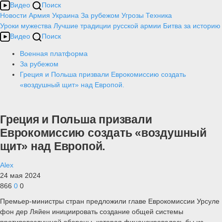
Видео
Поиск
Новости
Армия
Украина
За рубежом
Угрозы
Техника
Уроки мужества
Лучшие традиции русской армии
Битва за историю
Видео
Поиск
Военная платформа
За рубежом
Греция и Польша призвали Еврокомиссию создать
«воздушный щит» над Европой.
Греция и Польша призвали
Еврокомиссию создать «воздушный
щит» над Европой.
Alex
24 мая 2024
866
0
0
Премьер-министры стран предложили главе Еврокомиссии Урсуле
фон дер Ляйен инициировать создание общей системы
противовоздушной обороны, которая финансировалась бы из