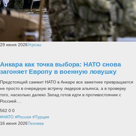
29 июня 2026
Угрозы
Анкара как точка выбора: НАТО снова
загоняет Европу в военную ловушку
Предстоящий саммит НАТО в Анкаре все заметнее превращается
не просто в очередную встречу лидеров альянса, а в проверку
того, насколько далеко Запад готов идти в противостоянии с
Россией....
562
0
0
#НАТО
#Россия
#Турция
16 июня 2026
Техника