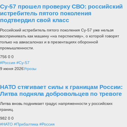
Су-57 прошел проверку СВО: российский
истребитель пятого поколения
подтвердил свой класс
Российский истребитель пятого поколения Су-57 уже нельзя
воспринимать как машину «на перспективу», о которой говорят
только на авиасалонах и в презентациях оборонной
промышленности.
756
0
0
#Россия
#Су-57
9 июня 2026
Угрозы
НАТО стягивает силы к границам России:
Литва подняла добровольцев по тревоге
Литва вновь поднимает градус напряженности у российских
границ.
982
0
0
#НАТО
#Прибалтика
#Россия