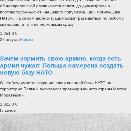
общеевропейской различаются вплоть до диаметрально
противоположных: от «дешевого популизма» до «могильщика
НАТО». На самом деле ситуация может развиваться по любому
сценарию, а то и по нескольким сразу.
1 351
0
0
23 августа
Угрозы
Зачем кормить свою армию, когда есть
армия чужая: Польша намерена создать
новую базу НАТО
О необходимости создания новой военной базы НАТО на
территории Польши высказался премьер-министр страны Матеуш
Моравецкий.
1 322
0
0
Главное