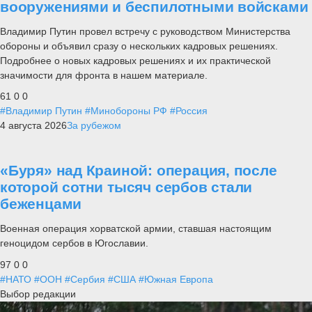
вооружениями и беспилотными войсками
Владимир Путин провел встречу с руководством Министерства
обороны и объявил сразу о нескольких кадровых решениях.
Подробнее о новых кадровых решениях и их практической
значимости для фронта в нашем материале.
61
0
0
#Владимир Путин
#Минобороны РФ
#Россия
4 августа 2026
За рубежом
«Буря» над Краиной: операция, после
которой сотни тысяч сербов стали
беженцами
Военная операция хорватской армии, ставшая настоящим
геноцидом сербов в Югославии.
97
0
0
#НАТО
#ООН
#Сербия
#США
#Южная Европа
Выбор редакции