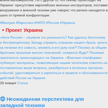
война маловероятна. Но с другой то, что сейчас происходит на
Украине: присутствие европейских военных инструкторов, поставки
вооружения и военной техники уже говорит, что регион находится в
шаге от прямой конфронтации.
#Венгрия
#Евросоюз
#НАТО
#Россия
#Украина
Проект Украина
«Анти Россия» - неужели это реальность? Как удалось бесполому
и беспринципному Западу отравить сознание нашего брата, купить
за печенки его совесть, вложить в его руку нож?! Посему за общим
братским прошлым многих поколений, появился Иуда? Понимая
трагичность происходящего на Украине, «Военная платформа»
публикует материалы, позволяющие нашим читателям ответить на
поставленные выше вопросы, разобраться в истинных причинах
событий, удостовериться и укрепиться в правоте и обоснованности
действий России на Украине.
28 января
Статьи
⑬ Неожиданная перспектива для
западной техники