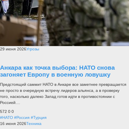
29 июня 2026
Угрозы
Анкара как точка выбора: НАТО снова
загоняет Европу в военную ловушку
Предстоящий саммит НАТО в Анкаре все заметнее превращается
не просто в очередную встречу лидеров альянса, а в проверку
того, насколько далеко Запад готов идти в противостоянии с
Россией....
572
0
0
#НАТО
#Россия
#Турция
16 июня 2026
Техника