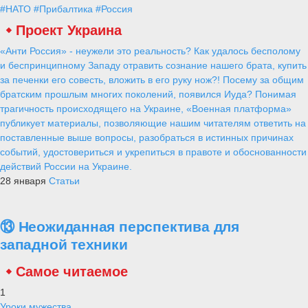
#НАТО
#Прибалтика
#Россия
Проект Украина
«Анти Россия» - неужели это реальность? Как удалось бесполому
и беспринципному Западу отравить сознание нашего брата, купить
за печенки его совесть, вложить в его руку нож?! Посему за общим
братским прошлым многих поколений, появился Иуда? Понимая
трагичность происходящего на Украине, «Военная платформа»
публикует материалы, позволяющие нашим читателям ответить на
поставленные выше вопросы, разобраться в истинных причинах
событий, удостовериться и укрепиться в правоте и обоснованности
действий России на Украине.
28 января
Статьи
⑬ Неожиданная перспектива для
западной техники
Самое читаемое
1
Уроки мужества