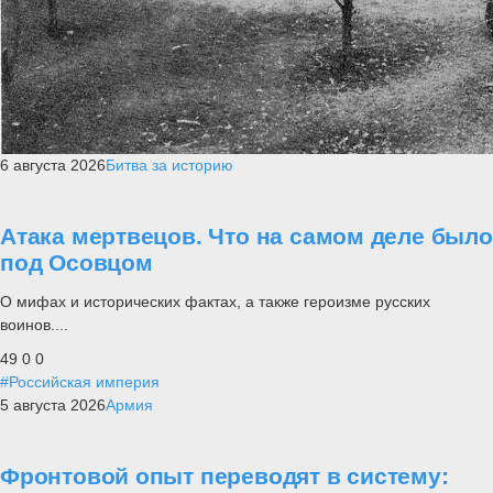
6 августа 2026
Битва за историю
Атака мертвецов. Что на самом деле было
под Осовцом
О мифах и исторических фактах, а также героизме русских
воинов....
49
0
0
#Российская империя
5 августа 2026
Армия
Фронтовой опыт переводят в систему: