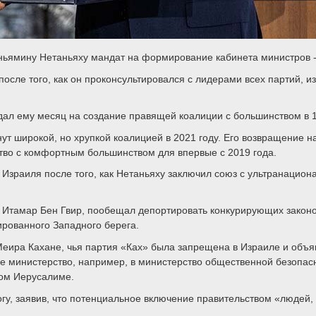
ьямину Нетаньяху мандат на формирование кабинета министров - Фот
осле того, как он проконсультировался с лидерами всех партий, 
 дал ему месяц на создание правящей коалиции с большинством в 
ут широкой, но хрупкой коалицией в 2021 году. Его возвращение н
тво с комфортным большинством для впервые с 2019 года.
Израиля после того, как Нетаньяху заключил союз с ультранационал
т Итамар Бен Гвир, пообещал депортировать конкурирующих законо
ированного Западного берега.
 Меира Кахане, чья партия «Ках» была запрещена в Израиле и объя
е министерство, например, в министерство общественной безопас
ном Иерусалиме.
гу, заявив, что потенциальное включение правительством «людей,