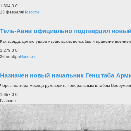
1 304
0
0
13 февраля
Новости
Тель-Авив официально подтвердил новый
Как всегда, целью удара израильских войск были иранские военные
1 279
0
0
26 ноября
Новости
Назначен новый начальник Генштаба Арм
Через полтора месяца руководить Генеральным штабом Вооруженн
1 657
0
0
Главное