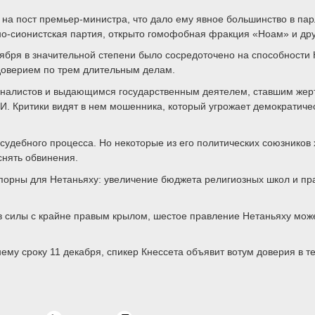
у на пост премьер-министра, что дало ему явное большинство в па
но-сионистская партия, открыто гомофобная фракция «Ноам» и дру
ября в значительной степени было сосредоточено на способности 
доверием по трем длительным делам.
оналистов и выдающимся государственным деятелем, ставшим жерт
И. Критики видят в нем мошенника, который угрожает демократич
удебного процесса. Но некоторые из его политических союзников х
снять обвинения.
спорны для Нетаньяху: увеличение бюджета религиозных школ и пра
в силы с крайне правым крылом, шестое правление Нетаньяху мож
му сроку 11 декабря, спикер Кнессета объявит вотум доверия в теч