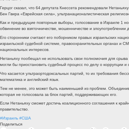
Герцог сказал, что 64 депутата Кнессета рекомендовали Нетаньях
Бен Гвира «Еврейская сила», ультранационалистическая религиоз
Как и предыдущие повторные выборы, голосование в Израиле 1 но
обвинение во взяточничестве, мошенничестве и злоупотреблении 
Его сторонники считают его поборником правых израильских наци
израильской судебной системе, правоохранительных органах и СМ
национальных интересов.
Нетаньяху пообещал не использовать свои полномочия для срыва с
могли бы приостановить судебный процесс по делу о коррупции и 
Что касается ультраортодоксальных партий, то их требования бес
математика и английский язык.
Тем не менее, это может быть наименьшей из проблем. Объедини
которая не голосовала за блок партий, поддерживающих его.
Если Нетаньяху сможет достичь коалиционного соглашения к крайне
правительство.
#Израиль
#США
Поделиться