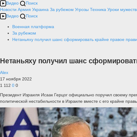
Видео
Поиск
Новости
Армия
Украина
За рубежом
Угрозы
Техника
Уроки мужеств
Видео
Поиск
Военная платформа
За рубежом
Нетаньяху получил шанс сформировать крайне правое прави
Нетаньяху получил шанс сформироват
Alex
17 ноября 2022
1 112
0
0
Президент Израиля Исаак Герцог официально поручил своему пре
политической нестабильности в Израиле вместе с его крайне пра