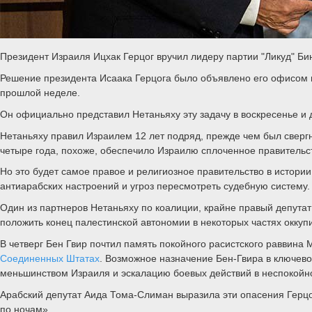
Президент Израиля Ицхак Герцог вручил лидеру партии "Ликуд" Бин
Решение президента Исаака Герцога было объявлено его офисом п
прошлой неделе.
Он официально представил Нетаньяху эту задачу в воскресенье и
Нетаньяху правил Израилем 12 лет подряд, прежде чем был свергн
четыре года, похоже, обеспечило Израилю сплоченное правительс
Но это будет самое правое и религиозное правительство в истории 
антиарабских настроений и угроз пересмотреть судебную систему.
Один из партнеров Нетаньяху по коалиции, крайне правый депута
положить конец палестинской автономии в некоторых частях оккуп
В четверг Бен Гвир почтил память покойного расистского раввина
Соединенных Штатах
. Возможное назначение Бен-Гвира в ключево
меньшинством Израиля и эскалацию боевых действий в неспокой
Арабский депутат Аида Тома-Слиман выразила эти опасения Герцо
по ночам».