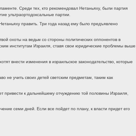
рламенте. Среди тех, кто рекомендовал Нетаньяху, были партия
гие ультраортодоксальные партии.
Нетаньяху править. Три года назад ему было предъявлено
вой охоты на ведьм со стороны политических оппонентов в
еским институтам Израиля, ставя свои юридические проблемы выше
отят внести изменения в израильское законодательство, которые
во не учить своих детей светским предметам, таким как
ет привести к дальнейшему отчуждению той половины Израиля,
ение семи дней. Если все пойдет по плану, к власти придет его