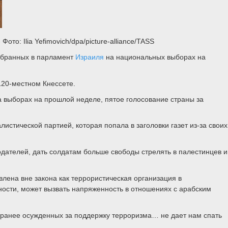
о: Ilia Yefimovich/dpa/picture-alliance/TASS
избранных в парламент
Израиля
на национальных выборах на
120-местном Кнессете.
а выборах на прошлой неделе, пятое голосование страны за
истической партией, которая попала в заголовки газет из-за своих
дателей, дать солдатам больше свободы стрелять в палестинцев и
влена вне закона как террористическая организация в
ности, может вызвать напряженность в отношениях с арабским
 ранее осужденных за поддержку терроризма… не дает нам спать