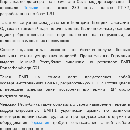
Варшавского договора, но позже они были модернизированы. В
арсенале
Польши
есть также 230 новых танков PT-72,
разработанных на базе T-91.
Такая же ситуация складывается в Болгарии, Венгрии, Словакии.
Однако их танковый парк не очень велик. Всего несколько десятков
единиц бронетехники все еще находятся на вооружении, и
полностью заменить их невозможно.
Совсем недавно стало известно, что Украина получит боевые
машины пехоты устаревших моделей. Правительство Германии
выдало Чешской Республике лицензию на реэкспорт БМП
Pansarbandvagn 501.
Такая БМП на самом деле представляет собой
усовершенствованную БМП-1, разработанную СССР. Готовящиеся
к передаче изделия были построены для армии ГДР около
полувека назад.
Чешская Республика также объявила о своем намерении передать
модернизированную БМП-1 украинской армии, но возникли
некоторые юридические трудности: при продаже своего оружия и
оборудования
Германия
требует, согласования с ней любог
решения о реэкспорте.