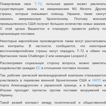
Пожертвовав свои
Т-72
, польская армия может увеличит
существующие заказы на американские M1 Abrams. Другие
страны, которые оказывают помощь Украине, также смогут
заказать американскую бронетехнику. Поэтому военная
промышленность США получит большое количество новых заказов.
С этой целью Вашингтон и планирует провести работу по
организации поставок.
Некоторые европейские производители также могут рассчитывать
на контракты. В частности, сообщается, что некоторые
восточноевропейские страны могут передать Т-72 в обмен на
британские танки Challenger-2 или немецкие Leopard-2.
Рассматривая социальную сторону вопроса, можно заметить
недовольство граждан
ЕС
в отношении поставок техники.
Так, рабочие греческой железнодорожной компании отказываются
участвовать в перевозке военной бронетехники США и
НАТО
из
порта Александруполис к украинской границе, а в Болгарии и
Италии проходят протесты против поставки вооружений на
Украину.
Такой резкий контраст между политической и общественной