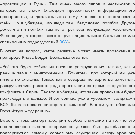
«провокацию в Буче». Там очень много ляпов и нестыковок о
которых мы знаем благодаря прозрачности информационного
пространства, и доказательства тому, что все это постановка и
фейк. Но я убежден, что люди там, безусловно, погибли. Другое
дело, что ни погибли там не от рук военнослужащих Российской
Федерации, а скорее всего от рук национальных батальонов или
специальных подразделений
ВСУ
».
В ответ на вопрос, какое развитие может иметь провокация в
пригороде Киева Богдан Безпалько ответил:
«Всё это будет сейчас интенсивно раскручиваться так же, как и
раньше тема с уничтоженным «Боингом», про который мы уже
ничего не слышим. Также, как и совершенно верно вы заметили,
раскручивались разного рода провокации во время вооружённого
конфликта в Сирии. Так что я убеждён, что такие провокации будут
происходить и дальше. И вот сейчас, уже в Рубежном, солдатами
ВСУ была взорвана цистерна с кислотой. В этом уже обвиняли
Российскую Федерацию».
Вместе с тем, эксперт заострил особое внимание на то, что это
постановочное видело непременно должно быть разоблачено и
подвергнуться самому серьезному осуждению международного