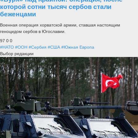
которой сотни тысяч сербов стали
беженцами
Военная операция хорватской армии, ставшая настоящим
геноцидом сербов в Югославии.
97
0
0
#НАТО
#ООН
#Сербия
#США
#Южная Европа
Выбор редакции