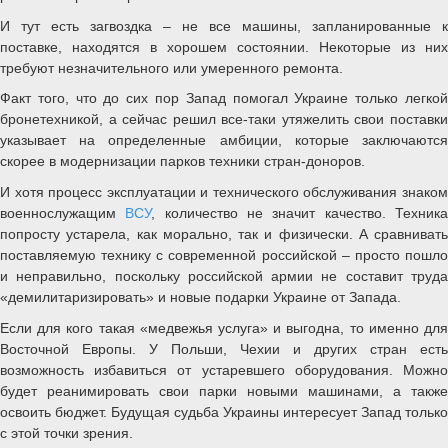
И тут есть загвоздка – не все машины, запланированные к
поставке, находятся в хорошем состоянии. Некоторые из них
требуют незначительного или умеренного ремонта.
Факт того, что до сих пор Запад помогал Украине только легкой
бронетехникой, а сейчас решил все-таки утяжелить свои поставки
указывает на определенные амбиции, которые заключаются
скорее в модернизации парков техники стран-доноров.
И хотя процесс эксплуатации и технического обслуживания знаком
военнослужащим
ВСУ
, количество не значит качество. Техник
попросту устарела, как морально, так и физически. А сравнивать
поставляемую технику с современной российской – просто пошло
и неправильно, поскольку российской армии не составит труда
«демилитаризировать» и новые подарки Украине от Запада.
Если для кого такая «медвежья услуга» и выгодна, то именно для
Восточной Европы. У Польши, Чехии и других стран есть
возможность избавиться от устаревшего оборудования. Можно
будет реанимировать свои парки новыми машинами, а также
освоить бюджет. Будущая судьба Украины интересует Запад только
с этой точки зрения.