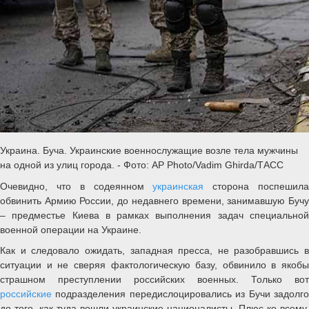
Украина. Буча. Украинские военнослужащие возле тела мужчины
на одной из улиц города. - Фото: AP Photo/Vadim Ghirda/ТАСС
Очевидно, что в содеянном
украинская
сторона поспешил
обвинить Армию России, до недавнего времени, занимавшую Бучу
– предместье Киева в рамках выполнения задач специальной
военной операции на Украине.
Как и следовало ожидать, западная пресса, не разобравшись в
ситуации и не сверяя фактологическую базу, обвинило в якобы
страшном преступлении российских военных. Только вот
российские
подразделения передислоцировались из Бучи задолг
до того, как туда вошли украинские националисты. Плюс ко всему,