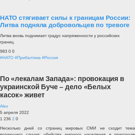
НАТО стягивает силы к границам России:
Литва подняла добровольцев по тревоге
Литва вновь поднимает градус напряженности у российских
границ.
983
0
0
#НАТО
#Прибалтика
#Россия
По «лекалам Запада»: провокация в
украинской Буче – дело «Белых
касок» живет
Alex
5 апреля 2022
1 236
2
0
Несколько дней со страниц мировых СМИ не сходит тема
вопиющего случая: убийства мирного населения в пригороде