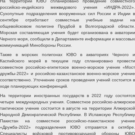
На территории ЮВО спланировано проведение совместного
российско-индийского межвидового учения «ИНДРА-2022».
Сухопутные подразделения вооруженных сил России и Индии в
сентябре отработают совместные учебные задачи на
общевойсковом полигоне Прудбой в Волгоградской области.
Морская составляющая учения будет организована в акватории
Черного моря, сообщили в Департаменте информации и массовых
коммуникаций Минобороны России.
Также в морских полигонах ЮВО в акваториях Черного и
Каспийского морей в текущем году спланировано провести
совместное российско-египетское военно-морское учение «Мост
дружбы-2022» и российско-казахстанское военно-морское учение
соответственно. Уточнение сроков проведения учений состоится в
ходе планирующих конференций.
На территории иностранных государств в 2022 году состоятся
четыре международных учения. Совместное российско-алжирское
тактическое учение состоится в августе на территории Алжирской
Народной Демократической Республики. В Исламскую Республику
Пакистан на совместное российско-пакистанское учение
«Дружба-2022» подразделения ЮВО отправятся в октябре.
Специалисты войсковой противовоздушной обороны ЮВО