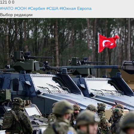
121
0
0
#НАТО
#ООН
#Сербия
#США
#Южная Европа
Выбор редакции