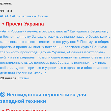
границ.
991
0
0
#НАТО
#Прибалтика
#Россия
Проект Украина
«Анти Россия» - неужели это реальность? Как удалось бесполому
и беспринципному Западу отравить сознание нашего брата, купить
за печенки его совесть, вложить в его руку нож?! Посему за общим
братским прошлым многих поколений, появился Иуда? Понимая
трагичность происходящего на Украине, «Военная платформа»
публикует материалы, позволяющие нашим читателям ответить на
поставленные выше вопросы, разобраться в истинных причинах
событий, удостовериться и укрепиться в правоте и обоснованности
действий России на Украине.
28 января
Статьи
⑬ Неожиданная перспектива для
западной техники
Самое читаемое