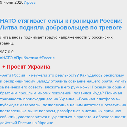
9 июня 2026
Угрозы
НАТО стягивает силы к границам России:
Литва подняла добровольцев по тревоге
Литва вновь поднимает градус напряженности у российских
границ.
987
0
0
#НАТО
#Прибалтика
#Россия
Проект Украина
«Анти Россия» - неужели это реальность? Как удалось бесполому
и беспринципному Западу отравить сознание нашего брата, купить
за печенки его совесть, вложить в его руку нож?! Посему за общим
братским прошлым многих поколений, появился Иуда? Понимая
трагичность происходящего на Украине, «Военная платформа»
публикует материалы, позволяющие нашим читателям ответить на
поставленные выше вопросы, разобраться в истинных причинах
событий, удостовериться и укрепиться в правоте и обоснованности
действий России на Украине.