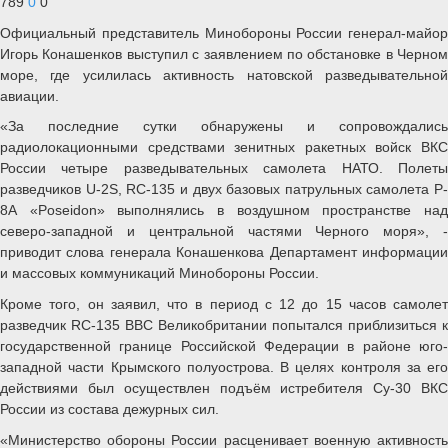
789
0
0
Официальный представитель Минобороны России генерал-майор
Игорь Конашенков выступил с заявлением по обстановке в Черном
море, где усилилась активность натовской разведывательной
авиации.
«За последние сутки обнаружены и сопровождались
радиолокационными средствами зенитных ракетных войск ВКС
России четыре разведывательных самолета НАТО. Полеты
разведчиков U-2S, RC-135 и двух базовых патрульных самолета P-
8А «Poseidon» выполнялись в воздушном пространстве над
северо-западной и центральной частями Черного моря», -
приводит слова генерала Конашенкова Департамент информации
и массовых коммуникаций Минобороны России.
Кроме того, он заявил, что в период с 12 до 15 часов самолет
разведчик RC-135 ВВС Великобритании попытался приблизиться к
государственной границе Российской Федерации в районе юго-
западной части Крымского полуострова. В целях контроля за его
действиями был осуществлен подъём истребителя Су-30 ВКС
России из состава дежурных сил.
«Министерство обороны России расценивает военную активность