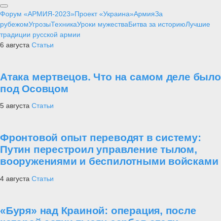
Форум «АРМИЯ-2023»
Проект «Украина»
Армия
За
рубежом
Угрозы
Техника
Уроки мужества
Битва за историю
Лучшие
традиции русской армии
6 августа
Статьи
Атака мертвецов. Что на самом деле было
под Осовцом
5 августа
Статьи
Фронтовой опыт переводят в систему:
Путин перестроил управление тылом,
вооружениями и беспилотными войсками
4 августа
Статьи
«Буря» над Краиной: операция, после