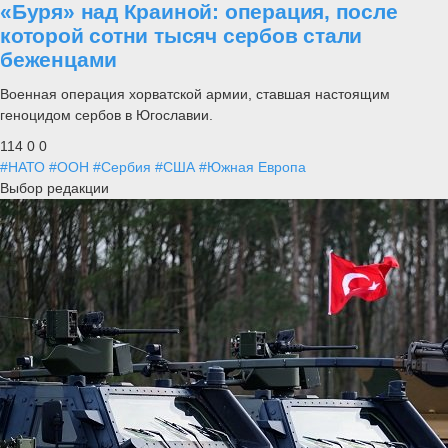
«Буря» над Краиной: операция, после
которой сотни тысяч сербов стали
беженцами
Военная операция хорватской армии, ставшая настоящим
геноцидом сербов в Югославии.
114
0
0
#НАТО
#ООН
#Сербия
#США
#Южная Европа
Выбор редакции