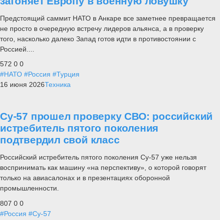
загоняет Европу в военную ловушку
Предстоящий саммит НАТО в Анкаре все заметнее превращается
не просто в очередную встречу лидеров альянса, а в проверку
того, насколько далеко Запад готов идти в противостоянии с
Россией....
572
0
0
#НАТО
#Россия
#Турция
16 июня 2026
Техника
Су-57 прошел проверку СВО: российский
истребитель пятого поколения
подтвердил свой класс
Российский истребитель пятого поколения Су-57 уже нельзя
воспринимать как машину «на перспективу», о которой говорят
только на авиасалонах и в презентациях оборонной
промышленности.
807
0
0
#Россия
#Су-57