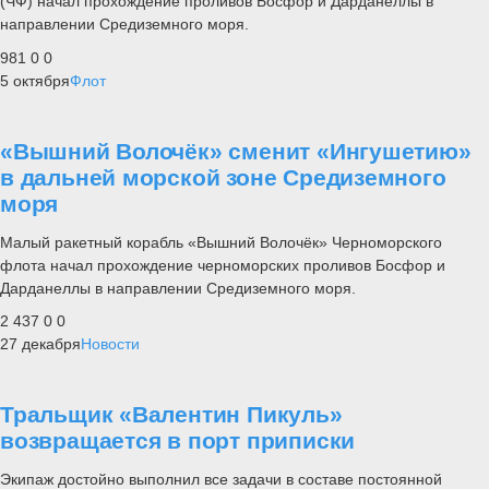
(ЧФ) начал прохождение проливов Босфор и Дарданеллы в
направлении Средиземного моря.
981
0
0
5 октября
Флот
«Вышний Волочёк» сменит «Ингушетию»
в дальней морской зоне Средиземного
моря
Малый ракетный корабль «Вышний Волочёк» Черноморского
флота начал прохождение черноморских проливов Босфор и
Дарданеллы в направлении Средиземного моря.
2 437
0
0
27 декабря
Новости
Тральщик «Валентин Пикуль»
возвращается в порт приписки
Экипаж достойно выполнил все задачи в составе постоянной