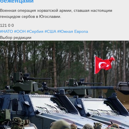
беженцами
Военная операция хорватской армии, ставшая настоящим
геноцидом сербов в Югославии.
121
0
0
#НАТО
#ООН
#Сербия
#США
#Южная Европа
Выбор редакции