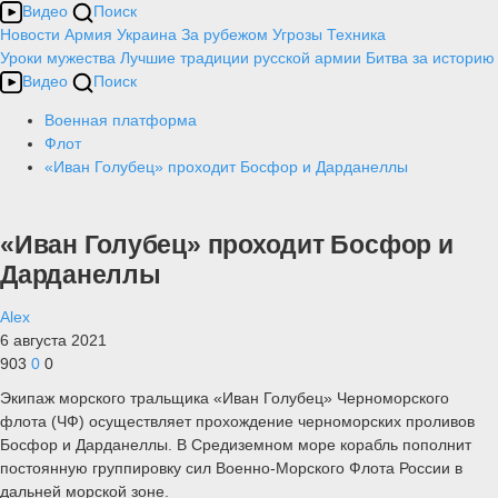
Видео
Поиск
Новости
Армия
Украина
За рубежом
Угрозы
Техника
Уроки мужества
Лучшие традиции русской армии
Битва за историю
Видео
Поиск
Военная платформа
Флот
«Иван Голубец» проходит Босфор и Дарданеллы
«Иван Голубец» проходит Босфор и
Дарданеллы
Alex
6 августа 2021
903
0
0
Экипаж морского тральщика «Иван Голубец» Черноморского
флота (ЧФ) осуществляет прохождение черноморских проливов
Босфор и Дарданеллы. В Средиземном море корабль пополнит
постоянную группировку сил Военно-Морского Флота России в
дальней морской зоне.