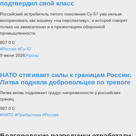
подтвердил свой класс
Российский истребитель пятого поколения Су-57 уже нельзя
воспринимать как машину «на перспективу», о которой говорят
только на авиасалонах и в презентациях оборонной
промышленности.
807
0
0
#Россия
#Су-57
9 июня 2026
Угрозы
НАТО стягивает силы к границам России:
Литва подняла добровольцев по тревоге
Литва вновь поднимает градус напряженности у российских
границ.
987
0
0
#НАТО
#Прибалтика
#Россия
Белгородские разведчики отработали