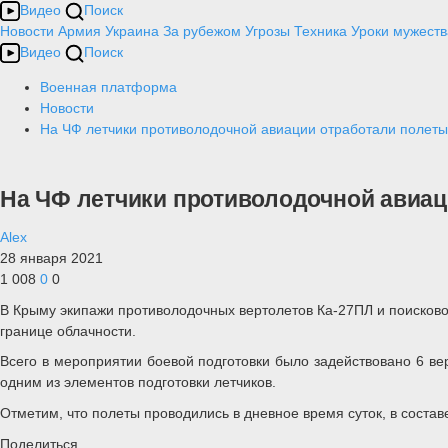
Видео
Поиск
Новости
Армия
Украина
За рубежом
Угрозы
Техника
Уроки мужеств
Видео
Поиск
Военная платформа
Новости
На ЧФ летчики противолодочной авиации отработали полеты
На ЧФ летчики противолодочной авиац
Alex
28 января 2021
1 008
0
0
В Крыму экипажи противолодочных вертолетов Ка-27ПЛ и поисков
границе облачности.
Всего в мероприятии боевой подготовки было задействовано 6 в
одним из элементов подготовки летчиков.
Отметим, что полеты проводились в дневное время суток, в состав
Поделиться