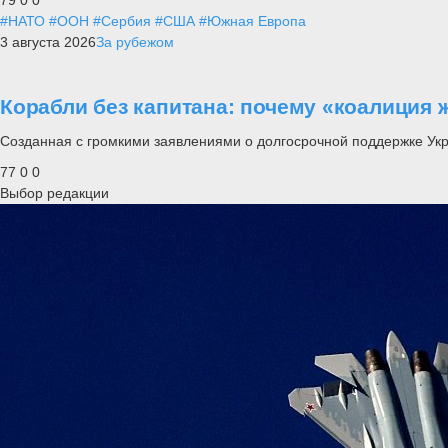
#НАТО
#ООН
#Сербия
#США
#Южная Европа
3 августа 2026
За рубежом
Корабли без капитана: почему «коалиция 
Созданная с громкими заявлениями о долгосрочной поддержке Ук
77
0
0
Выбор редакции