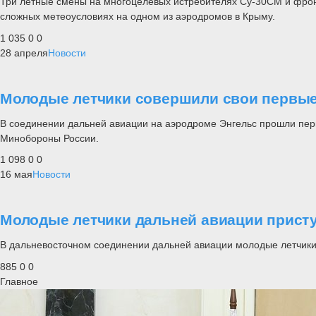
Три летные смены на многоцелевых истребителях Су-30СМ и фрон
сложных метеоусловиях на одном из аэродромов в Крыму.
1 035
0
0
28 апреля
Новости
Молодые летчики совершили свои первые 
В соединении дальней авиации на аэродроме Энгельс прошли первы
Минобороны России.
1 098
0
0
16 мая
Новости
Молодые летчики дальней авиации прист
В дальневосточном соединении дальней авиации молодые летчики 
885
0
0
Главное