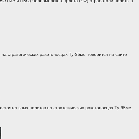
ВО (МА и ПВО) Черноморского флота (ЧФ) отработали полёты в
а стратегических ракетоносцах Ту-95мс, говорится на сайте
м
стоятельных полетов на стратегических ракетоносцах Ту-95мс.