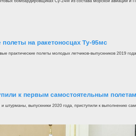
товых бомбардировщиках Су-24М из состава морской авиации и П
полеты на ракетоносцах Ту-95мс
е практические полеты молодых летчиков-выпускников 2019 года н
упили к первым самостоятельным полета
и штурманы, выпускники 2020 года, приступили к выполнению само