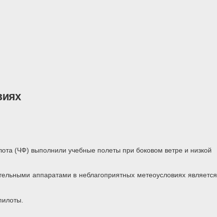
виях
ота (ЧФ) выполнили учебные полеты при боковом ветре и низкой
ательными аппаратами в неблагоприятных метеоусловиях является
пилоты.