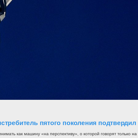
стребитель пятого поколения подтвердил 
инимать как машину «на перспективу», о которой говорят только н