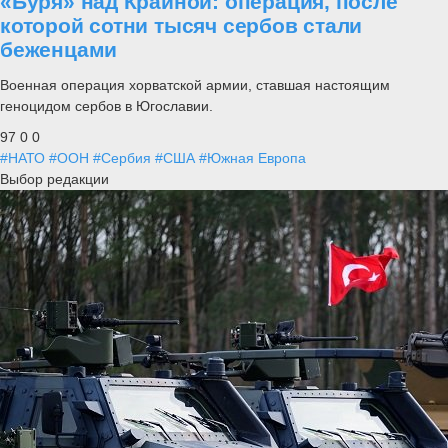
«Буря» над Краиной: операция, после
которой сотни тысяч сербов стали
беженцами
Военная операция хорватской армии, ставшая настоящим
геноцидом сербов в Югославии.
97
0
0
#НАТО
#ООН
#Сербия
#США
#Южная Европа
Выбор редакции