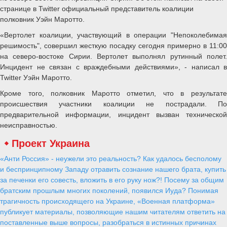
странице в Twitter официальный представитель коалиции
полковник Уэйн Маротто.
«Вертолет коалиции, участвующий в операции "Непоколебимая
решимость", совершил жесткую посадку сегодня примерно в 11:00
на северо-востоке Сирии. Вертолет выполнял рутинный полет.
Инцидент не связан с враждебными действиями», - написал в
Twitter Уэйн Маротто.
Кроме того, полковник Маротто отметил, что в результате
происшествия участники коалиции не пострадали. По
предварительной информации, инцидент вызван технической
неисправностью.
Проект Украина
«Анти Россия» - неужели это реальность? Как удалось бесполому
и беспринципному Западу отравить сознание нашего брата, купить
за печенки его совесть, вложить в его руку нож?! Посему за общим
братским прошлым многих поколений, появился Иуда? Понимая
трагичность происходящего на Украине, «Военная платформа»
публикует материалы, позволяющие нашим читателям ответить на
поставленные выше вопросы, разобраться в истинных причинах