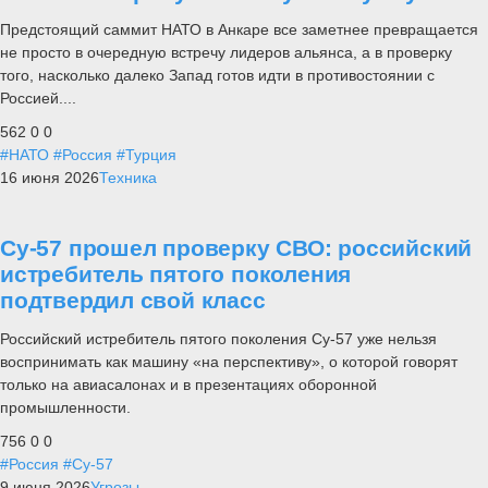
Предстоящий саммит НАТО в Анкаре все заметнее превращается
не просто в очередную встречу лидеров альянса, а в проверку
того, насколько далеко Запад готов идти в противостоянии с
Россией....
562
0
0
#НАТО
#Россия
#Турция
16 июня 2026
Техника
Су-57 прошел проверку СВО: российский
истребитель пятого поколения
подтвердил свой класс
Российский истребитель пятого поколения Су-57 уже нельзя
воспринимать как машину «на перспективу», о которой говорят
только на авиасалонах и в презентациях оборонной
промышленности.
756
0
0
#Россия
#Су-57
9 июня 2026
Угрозы