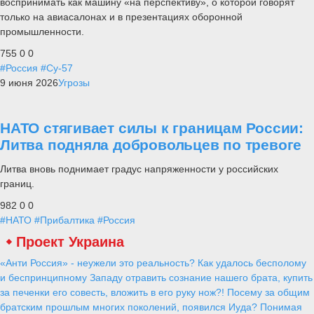
воспринимать как машину «на перспективу», о которой говорят
только на авиасалонах и в презентациях оборонной
промышленности.
755
0
0
#Россия
#Су-57
9 июня 2026
Угрозы
НАТО стягивает силы к границам России:
Литва подняла добровольцев по тревоге
Литва вновь поднимает градус напряженности у российских
границ.
982
0
0
#НАТО
#Прибалтика
#Россия
Проект Украина
«Анти Россия» - неужели это реальность? Как удалось бесполому
и беспринципному Западу отравить сознание нашего брата, купить
за печенки его совесть, вложить в его руку нож?! Посему за общим
братским прошлым многих поколений, появился Иуда? Понимая