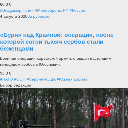
60
0
0
#Владимир Путин
#Минобороны РФ
#Россия
4 августа 2026
За рубежом
«Буря» над Краиной: операция, после
которой сотни тысяч сербов стали
беженцами
Военная операция хорватской армии, ставшая настоящим
геноцидом сербов в Югославии.
95
0
0
#НАТО
#ООН
#Сербия
#США
#Южная Европа
Выбор редакции