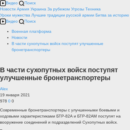
Видео
Поиск
Новости
Армия
Украина
За рубежом
Угрозы
Техника
Уроки мужества
Лучшие традиции русской армии
Битва за историю
Видео
Поиск
Военная платформа
Новости
В части сухопутных войск поступят улучшенные
бронетранспортеры
В части сухопутных войск поступят
улучшенные бронетранспортеры
Alex
19 января 2021
978
0
0
Современные бронетранспортеры с улучшенными боевыми и
ходовыми характеристиками БТР-82А и БТР-82АМ поступят на
вооружение соединений и подразделений Сухопутных войск.