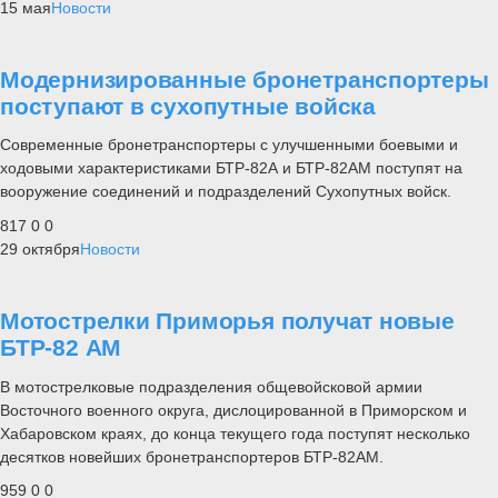
15 мая
Новости
Модернизированные бронетранспортеры
поступают в сухопутные войска
Современные бронетранспортеры с улучшенными боевыми и
ходовыми характеристиками БТР-82А и БТР-82АМ поступят на
вооружение соединений и подразделений Сухопутных войск.
817
0
0
29 октября
Новости
Мотострелки Приморья получат новые
БТР-82 АМ
В мотострелковые подразделения общевойсковой армии
Восточного военного округа, дислоцированной в Приморском и
Хабаровском краях, до конца текущего года поступят несколько
десятков новейших бронетранспортеров БТР-82АМ.
959
0
0