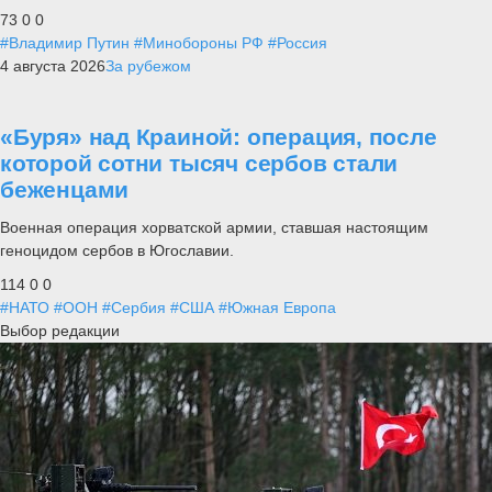
73
0
0
#Владимир Путин
#Минобороны РФ
#Россия
4 августа 2026
За рубежом
«Буря» над Краиной: операция, после
которой сотни тысяч сербов стали
беженцами
Военная операция хорватской армии, ставшая настоящим
геноцидом сербов в Югославии.
114
0
0
#НАТО
#ООН
#Сербия
#США
#Южная Европа
Выбор редакции