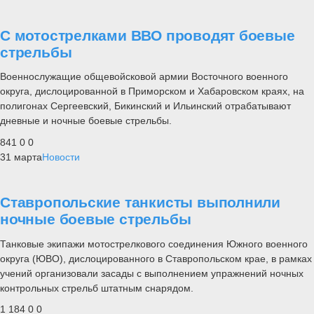
С мотострелками ВВО проводят боевые
стрельбы
Военнослужащие общевойсковой армии Восточного военного
округа, дислоцированной в Приморском и Хабаровском краях, на
полигонах Сергеевский, Бикинский и Ильинский отрабатывают
дневные и ночные боевые стрельбы.
841
0
0
31 марта
Новости
Ставропольские танкисты выполнили
ночные боевые стрельбы
Танковые экипажи мотострелкового соединения Южного военного
округа (ЮВО), дислоцированного в Ставропольском крае, в рамках
учений организовали засады с выполнением упражнений ночных
контрольных стрельб штатным снарядом.
1 184
0
0