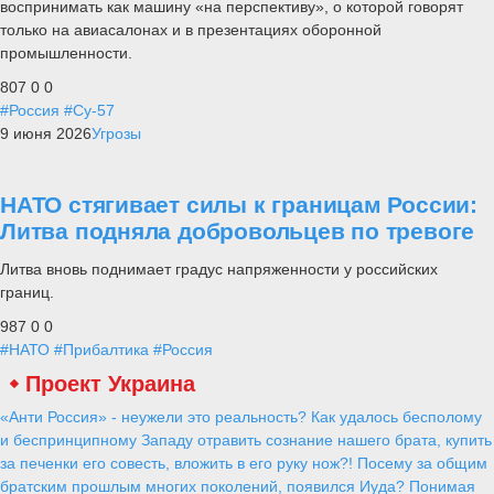
воспринимать как машину «на перспективу», о которой говорят
только на авиасалонах и в презентациях оборонной
промышленности.
807
0
0
#Россия
#Су-57
9 июня 2026
Угрозы
НАТО стягивает силы к границам России:
Литва подняла добровольцев по тревоге
Литва вновь поднимает градус напряженности у российских
границ.
987
0
0
#НАТО
#Прибалтика
#Россия
Проект Украина
«Анти Россия» - неужели это реальность? Как удалось бесполому
и беспринципному Западу отравить сознание нашего брата, купить
за печенки его совесть, вложить в его руку нож?! Посему за общим
братским прошлым многих поколений, появился Иуда? Понимая