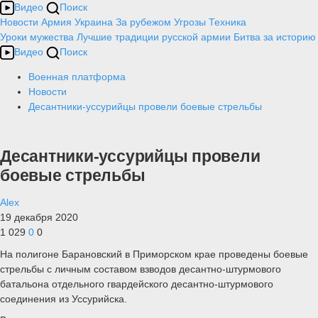
Видео
Поиск
Новости
Армия
Украина
За рубежом
Угрозы
Техника
Уроки мужества
Лучшие традиции русской армии
Битва за историю
Видео
Поиск
Военная платформа
Новости
Десантники-уссурийцы провели боевые стрельбы
Десантники-уссурийцы провели
боевые стрельбы
Alex
19 декабря 2020
1 029
0
0
На полигоне Барановский в Приморском крае проведены боевые
стрельбы с личным составом взводов десантно-штурмового
батальона отдельного гвардейского десантно-штурмового
соединения из Уссурийска.