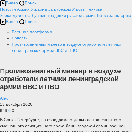
Видео
Поиск
Новости
Армия
Украина
За рубежом
Угрозы
Техника
Уроки мужества
Лучшие традиции русской армии
Битва за историю
Видео
Поиск
Военная платформа
Новости
Противозенитный маневр в воздухе отработали летчики
ленинградской армии ВВС и ПВО
Противозенитный маневр в воздухе
отработали летчики ленинградской
армии ВВС и ПВО
Alex
13 декабря 2020
848
0
0
В Санкт-Петербурге, на аэродроме отдельного транспортного
смешанного авиационного полка Ленинградской армии военно-
воздушных сил и противовоздушной обороны Западного военного