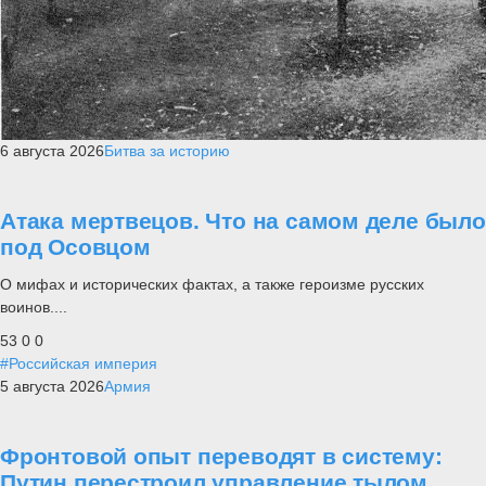
6 августа 2026
Битва за историю
Атака мертвецов. Что на самом деле было
под Осовцом
О мифах и исторических фактах, а также героизме русских
воинов....
53
0
0
#Российская империя
5 августа 2026
Армия
Фронтовой опыт переводят в систему:
Путин перестроил управление тылом,