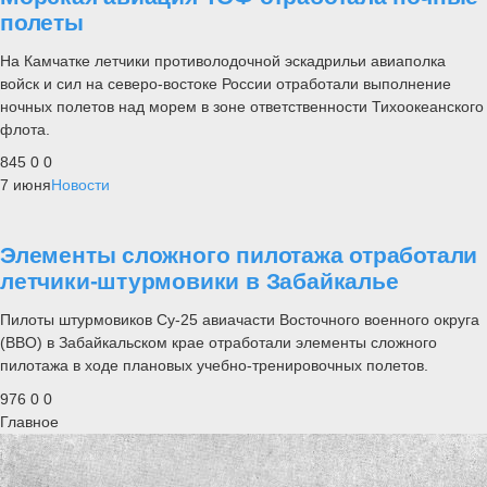
полеты
На Камчатке летчики противолодочной эскадрильи авиаполка
войск и сил на северо-востоке России отработали выполнение
ночных полетов над морем в зоне ответственности Тихоокеанского
флота.
845
0
0
7 июня
Новости
Элементы сложного пилотажа отработали
летчики-штурмовики в Забайкалье
Пилоты штурмовиков Су-25 авиачасти Восточного военного округа
(ВВО) в Забайкальском крае отработали элементы сложного
пилотажа в ходе плановых учебно-тренировочных полетов.
976
0
0
Главное