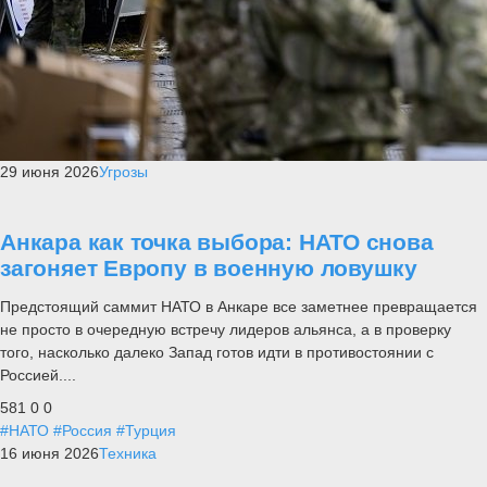
29 июня 2026
Угрозы
Анкара как точка выбора: НАТО снова
загоняет Европу в военную ловушку
Предстоящий саммит НАТО в Анкаре все заметнее превращается
не просто в очередную встречу лидеров альянса, а в проверку
того, насколько далеко Запад готов идти в противостоянии с
Россией....
581
0
0
#НАТО
#Россия
#Турция
16 июня 2026
Техника