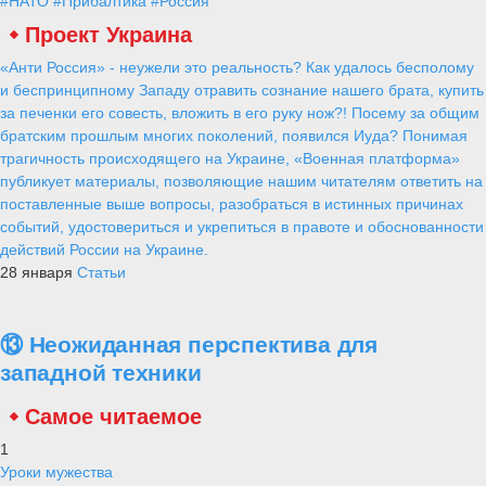
#НАТО
#Прибалтика
#Россия
Проект Украина
«Анти Россия» - неужели это реальность? Как удалось бесполому
и беспринципному Западу отравить сознание нашего брата, купить
за печенки его совесть, вложить в его руку нож?! Посему за общим
братским прошлым многих поколений, появился Иуда? Понимая
трагичность происходящего на Украине, «Военная платформа»
публикует материалы, позволяющие нашим читателям ответить на
поставленные выше вопросы, разобраться в истинных причинах
событий, удостовериться и укрепиться в правоте и обоснованности
действий России на Украине.
28 января
Статьи
⑬ Неожиданная перспектива для
западной техники
Самое читаемое
1
Уроки мужества