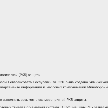
логической (РХБ) защиты.
казом Реввоенсовета Республики № 220 была создана химическая
 Департаменте информации и массовых коммуникаций Минобороны
е выполнить весь комплекс мероприятий РХБ защиты.
 которых тяжелая огнеметная система ТОС-2, машины РХБ разведки