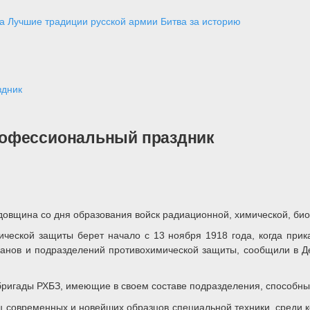
а
Лучшие традиции русской армии
Битва за историю
здник
рофессиональный праздник
овщина со дня образования войск радиационной, химической, био
ической защиты берет начало с 13 ноября 1918 года, когда при
ганов и подразделений противохимической защиты, сообщили в
ригады РХБЗ, имеющие в своем составе подразделения, способны
иц современных и новейших образцов специальной техники, среди