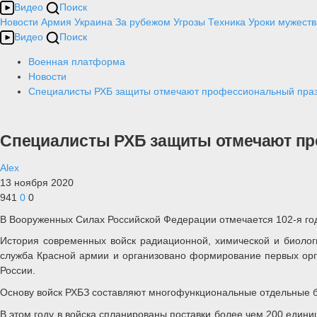
Видео
Поиск
Новости
Армия
Украина
За рубежом
Угрозы
Техника
Уроки мужеств
Видео
Поиск
Военная платформа
Новости
Специалисты РХБ защиты отмечают профессиональный пра
Специалисты РХБ защиты отмечают п
Alex
13 ноября 2020
941
0
0
В Вооруженных Силах Российской Федерации отмечается 102-я год
История современных войск радиационной, химической и биолог
служба Красной армии и организовано формирование первых ор
России.
Основу войск РХБЗ составляют многофункциональные отдельные б
В этом году в войска спланированы поставки более чем 200 един