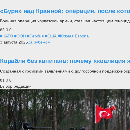
«Буря» над Краиной: операция, после кот
Военная операция хорватской армии, ставшая настоящим геноцид
83
0
0
#НАТО
#ООН
#Сербия
#США
#Южная Европа
3 августа 2026
За рубежом
Корабли без капитана: почему «коалиция 
Созданная с громкими заявлениями о долгосрочной поддержке Ук
81
0
0
Выбор редакции