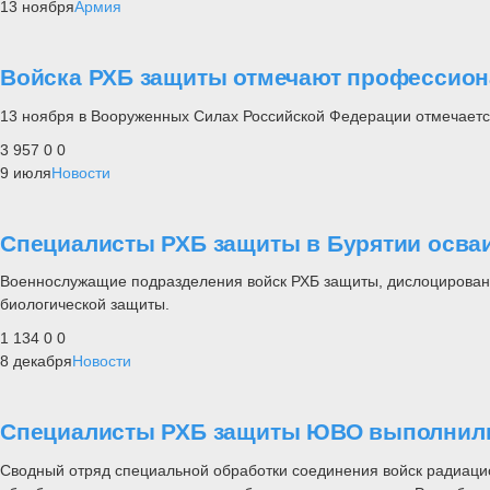
13 ноября
Армия
Войска РХБ защиты отмечают профессио
13 ноября в Вооруженных Силах Российской Федерации отмечается
3 957
0
0
9 июля
Новости
Специалисты РХБ защиты в Бурятии осва
Военнослужащие подразделения войск РХБ защиты, дислоцированно
биологической защиты.
1 134
0
0
8 декабря
Новости
Специалисты РХБ защиты ЮВО выполнили 
Сводный отряд специальной обработки соединения войск радиаци