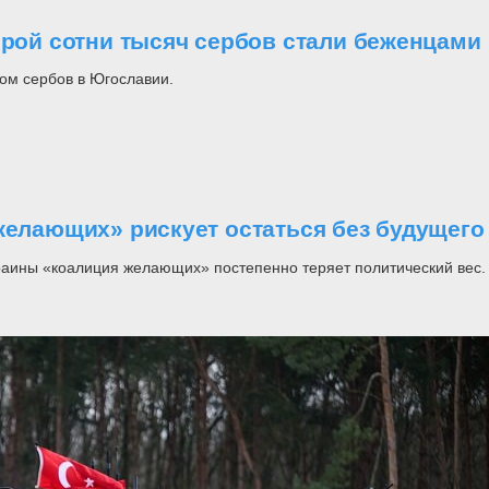
орой сотни тысяч сербов стали беженцами
ом сербов в Югославии.
желающих» рискует остаться без будущего
раины «коалиция желающих» постепенно теряет политический вес.