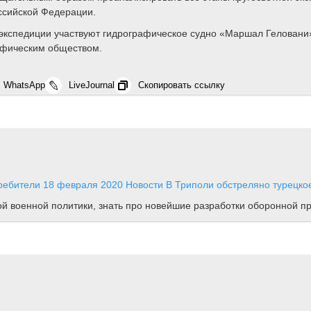
ссийской Федерации.
кспедиции участвуют гидрографическое судно «Маршал Геловани»
рафическим обществом.
WhatsApp
LiveJournal
Скопировать ссылку
требители
18 февраля 2020
Новости
В Триполи обстреляно турецко
ной военной политики, знать про новейшие разработки оборонной