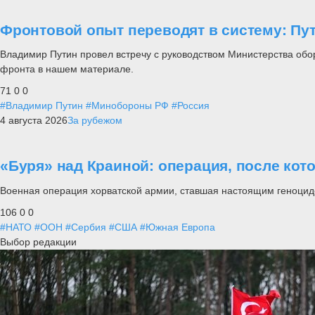
Фронтовой опыт переводят в систему: П
Владимир Путин провел встречу с руководством Министерства обо
фронта в нашем материале.
71
0
0
#Владимир Путин
#Минобороны РФ
#Россия
4 августа 2026
За рубежом
«Буря» над Краиной: операция, после кот
Военная операция хорватской армии, ставшая настоящим геноцид
106
0
0
#НАТО
#ООН
#Сербия
#США
#Южная Европа
Выбор редакции