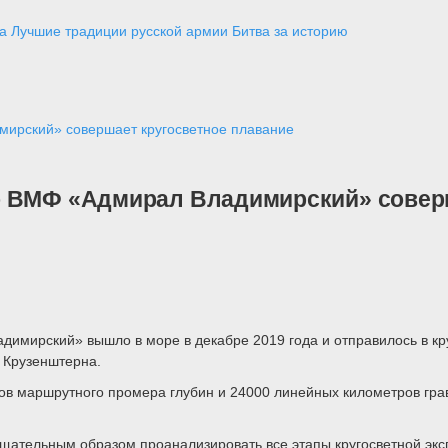
а
Лучшие традиции русской армии
Битва за историю
мирский» совершает кругосветное плавание
о ВМФ «Адмирал Владимирский» соверш
димирский» вышло в море в декабре 2019 года и отправилось в к
 Крузенштерна.
ров маршрутного промера глубин и 24000 линейных километров гра
ательным образом проанализировать все этапы кругосветной экс