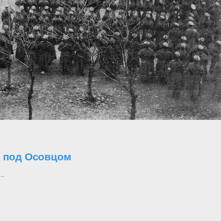
о под Осовцом
..