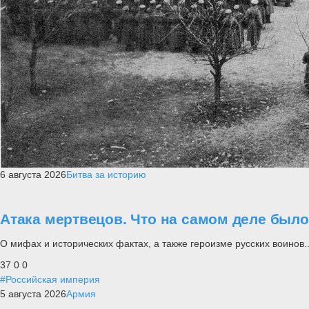
6 августа 2026
Битва за историю
Атака мертвецов. Что на самом деле был
О мифах и исторических фактах, а также героизме русских воинов..
37
0
0
#Российская империя
5 августа 2026
Армия