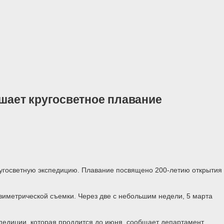
ает кругосветное плавание
ругосветную экспедицию. Плавание посвящено 200-летию открытия
виметрической съемки. Через две с небольшим недели, 5 марта
педиции, которая продлится до июня, сообщает департамент