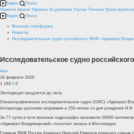
Видео
Поиск
Новости
Армия
Украина
За рубежом
Угрозы
Техника
Уроки мужеств
Видео
Поиск
Военная платформа
Новости
Исследовательское судно российского ВМФ «Адмирал Влади
Исследовательское судно российског
Alex
18 февраля 2020
1 193
0
0
Экспедиция продлится до лета.
Океанографическое исследовательское судно (ОИС) «Адмирал Вла
Антарктиды русскими моряками и 250-летию со дня рождения И.Ф.
За 77 суток в пути военные гидрографы произвели 28000 километ
«Адмирал Владимирский» пополнит запасы в Монтевидео.
Главком ВМФ России Адмирал Николай Евменов приказал самым тщ