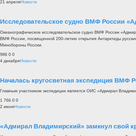
21 апреля
Новости
Исследовательское судно ВМФ России «А
Океанографическое исследовательское судно ВМФ России «Адмира
ВМФ России, посвященной 200-летию открытия Антарктиды русски
Минобороны России.
986
0
0
4 декабря
Новости
Началась кругосветная экспедиция ВМФ 
Главным участником экспедиции является ОИС «Адмирал Владими
1 766
0
0
2 июня
Новости
«Адмирал Владимирский» замкнул свой к