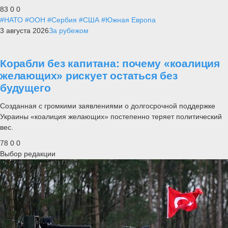
83
0
0
#НАТО
#ООН
#Сербия
#США
#Южная Европа
3 августа 2026
За рубежом
Корабли без капитана: почему «коалиция
желающих» рискует остаться без
будущего
Созданная с громкими заявлениями о долгосрочной поддержке
Украины «коалиция желающих» постепенно теряет политический
вес.
78
0
0
Выбор редакции