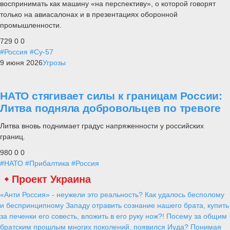
воспринимать как машину «на перспективу», о которой говорят
только на авиасалонах и в презентациях оборонной
промышленности.
729
0
0
#Россия
#Су-57
9 июня 2026
Угрозы
НАТО стягивает силы к границам России:
Литва подняла добровольцев по тревоге
Литва вновь поднимает градус напряженности у российских
границ.
980
0
0
#НАТО
#Прибалтика
#Россия
Проект Украина
«Анти Россия» - неужели это реальность? Как удалось бесполому
и беспринципному Западу отравить сознание нашего брата, купить
за печенки его совесть, вложить в его руку нож?! Посему за общим
братским прошлым многих поколений, появился Иуда? Понимая