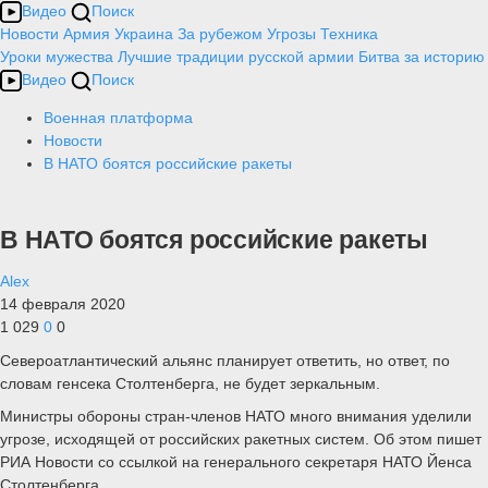
Видео
Поиск
Новости
Армия
Украина
За рубежом
Угрозы
Техника
Уроки мужества
Лучшие традиции русской армии
Битва за историю
Видео
Поиск
Военная платформа
Новости
В НАТО боятся российские ракеты
В НАТО боятся российские ракеты
Alex
14 февраля 2020
1 029
0
0
Североатлантический альянс планирует ответить, но ответ, по
словам генсека Столтенберга, не будет зеркальным.
Министры обороны стран-членов НАТО много внимания уделили
угрозе, исходящей от российских ракетных систем. Об этом пишет
РИА Новости со ссылкой на генерального секретаря НАТО Йенса
Столтенберга.