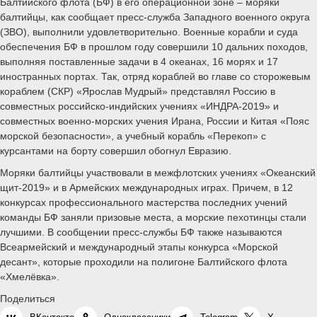
Балтийского флота (БФ) в его операционной зоне – моряки
балтийцы, как сообщает пресс-служба Западного военного округа
(ЗВО), выполнили удовлетворительно. Военные корабли и суда
обеспечения БФ в прошлом году совершили 10 дальних походов,
выполняя поставленные задачи в 4 океанах, 16 морях и 17
иностранных портах. Так, отряд кораблей во главе со сторожевым
кораблем (СКР) «Ярослав Мудрый» представлял Россию в
совместных российско-индийских учениях «ИНДРА-2019» и
совместных военно-морских учения Ирана, России и Китая «Пояс
морской безопасности», а учебный корабль «Перекоп» с
курсантами на борту совершил обогнул Евразию.
Моряки балтийцы участвовали в межфлотских учениях «Океанский
щит-2019» и в Армейских международных играх. Причем, в 12
конкурсах профессионального мастерства последних учений
команды БФ заняли призовые места, а морские пехотинцы стали
лучшими. В сообщении пресс-службы БФ также называются
Всеармейский и международный этапы конкурса «Морской
десант», которые проходили на полигоне Балтийского флота
«Хмелёвка».
Поделиться