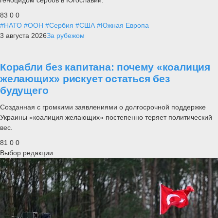
83
0
0
#НАТО
#ООН
#Сербия
#США
#Южная Европа
3 августа 2026
За рубежом
Корабли без капитана: почему «коалиция
желающих» рискует остаться без
будущего
Созданная с громкими заявлениями о долгосрочной поддержке
Украины «коалиция желающих» постепенно теряет политический
вес.
81
0
0
Выбор редакции