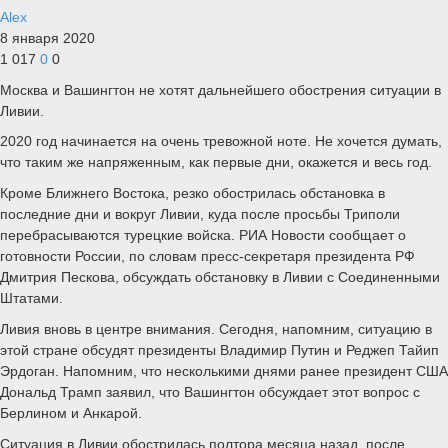
Alex
8 января 2020
1 017
0
0
Москва и Вашингтон не хотят дальнейшего обострения ситуации в
Ливии.
2020 год начинается на очень тревожной ноте. Не хочется думать,
что таким же напряженным, как первые дни, окажется и весь год.
Кроме Ближнего Востока, резко обострилась обстановка в
последние дни и вокруг Ливии, куда после просьбы Триполи
перебрасываются турецкие войска. РИА Новости сообщает о
готовности России, по словам пресс-секретаря президента РФ
Дмитрия Пескова, обсуждать обстановку в Ливии с Соединенными
Штатами.
Ливия вновь в центре внимания. Сегодня, напомним, ситуацию в
этой стране обсудят президенты Владимир Путин и Реджеп Тайип
Эрдоган. Напомним, что несколькими днями ранее президент США
Дональд Трамп заявил, что Вашингтон обсуждает этот вопрос с
Берлином и Анкарой.
Ситуация в Ливии обострилась полтора месяца назад, после