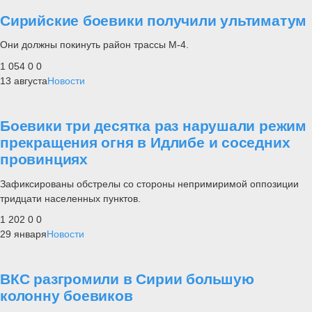
Сирийские боевики получили ультиматум
Они должны покинуть район трассы М-4.
1 054
0
0
13 августа
Новости
Боевики три десятка раз нарушали режим
прекращения огня в Идлибе и соседних
провинциях
Зафиксированы обстрелы со стороны непримиримой оппозиции
тридцати населенных пунктов.
1 202
0
0
29 января
Новости
ВКС разгромили в Сирии большую
колонну боевиков