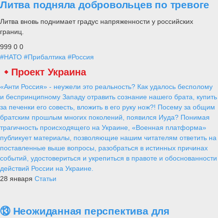
Литва подняла добровольцев по тревоге
Литва вновь поднимает градус напряженности у российских
границ.
999
0
0
#НАТО
#Прибалтика
#Россия
Проект Украина
«Анти Россия» - неужели это реальность? Как удалось бесполому
и беспринципному Западу отравить сознание нашего брата, купить
за печенки его совесть, вложить в его руку нож?! Посему за общим
братским прошлым многих поколений, появился Иуда? Понимая
трагичность происходящего на Украине, «Военная платформа»
публикует материалы, позволяющие нашим читателям ответить на
поставленные выше вопросы, разобраться в истинных причинах
событий, удостовериться и укрепиться в правоте и обоснованности
действий России на Украине.
28 января
Статьи
⑬ Неожиданная перспектива для