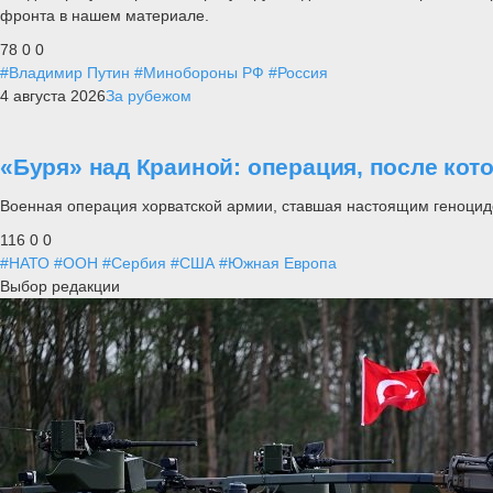
фронта в нашем материале.
78
0
0
#Владимир Путин
#Минобороны РФ
#Россия
4 августа 2026
За рубежом
«Буря» над Краиной: операция, после кот
Военная операция хорватской армии, ставшая настоящим геноцид
116
0
0
#НАТО
#ООН
#Сербия
#США
#Южная Европа
Выбор редакции