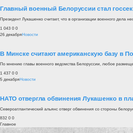
Главный военный Белоруссии стал госсек
Президент Лукашенко считает, что в организации военного дела н
1 043
0
0
26 декабря
Новости
В Минске считают американскую базу в П
По мнению главы военного ведомства Белоруссии, любое размещен
1 437
0
0
5 декабря
Новости
НАТО отвергла обвинения Лукашенко в пл
Североатлантический альянс отверг обвинения со стороны белорус
832
0
0
Главное