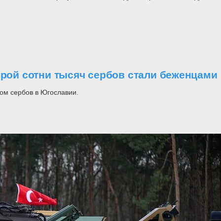
орой сотни тысяч сербов стали беженцами
ом сербов в Югославии.