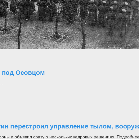
о под Осовцом
..
утин перестроил управление тылом, воор
роны и объявил сразу о нескольких кадровых решениях. Подробнее