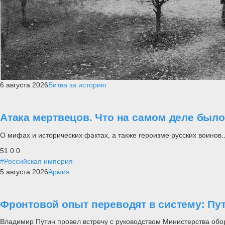
6 августа 2026
Битва за историю
Атака мертвецов. Что на самом деле был
О мифах и исторических фактах, а также героизме русских воинов..
51
0
0
#Российская империя
5 августа 2026
Армия
Фронтовой опыт переводят в систему: П
Владимир Путин провел встречу с руководством Министерства обо