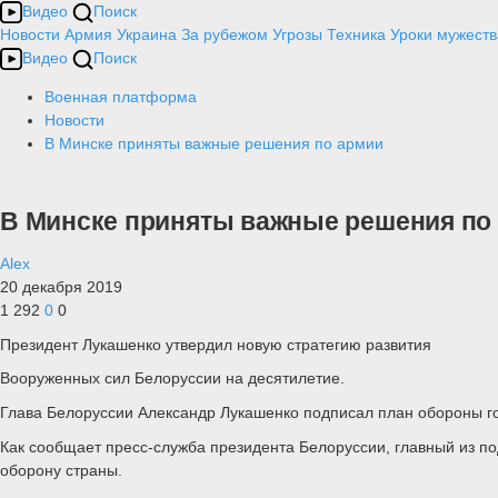
Видео
Поиск
Новости
Армия
Украина
За рубежом
Угрозы
Техника
Уроки мужеств
Видео
Поиск
Военная платформа
Новости
В Минске приняты важные решения по армии
В Минске приняты важные решения по
Alex
20 декабря 2019
1 292
0
0
Президент Лукашенко утвердил новую стратегию развития
Вооруженных сил Белоруссии на десятилетие.
Глава Белоруссии Александр Лукашенко подписал план обороны г
Как сообщает пресс-служба президента Белоруссии, главный из п
оборону страны.