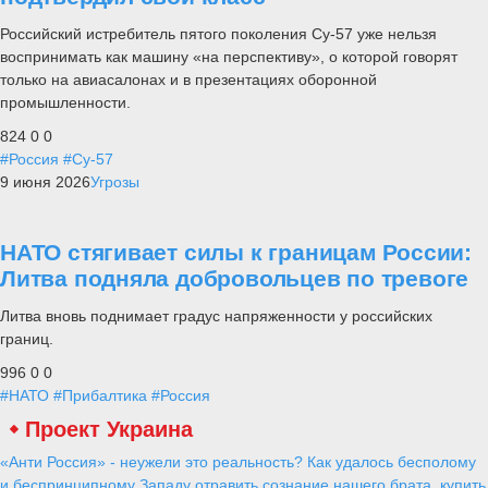
Российский истребитель пятого поколения Су-57 уже нельзя
воспринимать как машину «на перспективу», о которой говорят
только на авиасалонах и в презентациях оборонной
промышленности.
824
0
0
#Россия
#Су-57
9 июня 2026
Угрозы
НАТО стягивает силы к границам России:
Литва подняла добровольцев по тревоге
Литва вновь поднимает градус напряженности у российских
границ.
996
0
0
#НАТО
#Прибалтика
#Россия
Проект Украина
«Анти Россия» - неужели это реальность? Как удалось бесполому
и беспринципному Западу отравить сознание нашего брата, купить