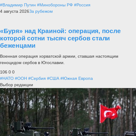
#Владимир Путин
#Минобороны РФ
#Россия
4 августа 2026
За рубежом
«Буря» над Краиной: операция, после
которой сотни тысяч сербов стали
беженцами
Военная операция хорватской армии, ставшая настоящим
геноцидом сербов в Югославии.
106
0
0
#НАТО
#ООН
#Сербия
#США
#Южная Европа
Выбор редакции