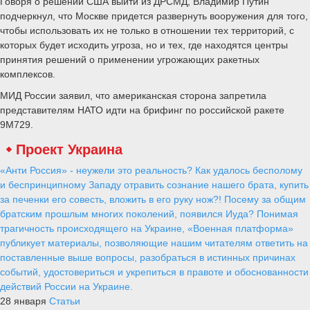
Говоря о решении США выйти из ДРСМД, Владимир Путин
подчеркнул, что Москве придется развернуть вооружения для того,
чтобы использовать их не только в отношении тех территорий, с
которых будет исходить угроза, но и тех, где находятся центры
принятия решений о применении угрожающих ракетных
комплексов.
МИД России заявил, что американская сторона запретила
представителям НАТО идти на брифинг по российской ракете
9М729.
Проект Украина
«Анти Россия» - неужели это реальность? Как удалось бесполому
и беспринципному Западу отравить сознание нашего брата, купить
за печенки его совесть, вложить в его руку нож?! Посему за общим
братским прошлым многих поколений, появился Иуда? Понимая
трагичность происходящего на Украине, «Военная платформа»
публикует материалы, позволяющие нашим читателям ответить на
поставленные выше вопросы, разобраться в истинных причинах
событий, удостовериться и укрепиться в правоте и обоснованности
действий России на Украине.
28 января
Статьи