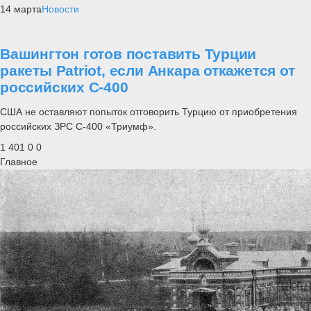
14 марта
Новости
Вашингтон готов поставить Турции
ракеты Patriot, если Анкара откажется от
российских С-400
США не оставляют попыток отговорить Турцию от приобретения
российских ЗРС С-400 «Триумф».
1 401
0
0
Главное