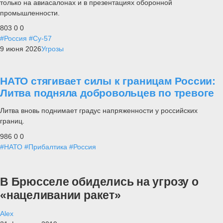
только на авиасалонах и в презентациях оборонной
промышленности.
803
0
0
#Россия
#Су-57
9 июня 2026
Угрозы
НАТО стягивает силы к границам России:
Литва подняла добровольцев по тревоге
Литва вновь поднимает градус напряженности у российских
границ.
986
0
0
#НАТО
#Прибалтика
#Россия
В Брюсселе обиделись на угрозу о
«нацеливании ракет»
Alex