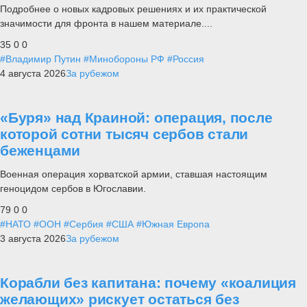
Подробнее о новых кадровых решениях и их практической
значимости для фронта в нашем материале....
35
0
0
#Владимир Путин
#Минобороны РФ
#Россия
4 августа 2026
За рубежом
«Буря» над Краиной: операция, после
которой сотни тысяч сербов стали
беженцами
Военная операция хорватской армии, ставшая настоящим
геноцидом сербов в Югославии.
79
0
0
#НАТО
#ООН
#Сербия
#США
#Южная Европа
3 августа 2026
За рубежом
Корабли без капитана: почему «коалиция
желающих» рискует остаться без