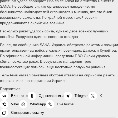
ракетном ударе сообщает РБК со ссылкой на агентства Reuters и
SANA. Не сообщается, кто организовал нападение, но
большинство наблюдателей склоняются к мнению, что это были
израильские самолеты. По крайней мере, такой версии
придерживаются сирийские военные.
Несколько ракет удалось сбить, однако двое военнослужащих
погибли. Разрушен один из военных складов.
Ранее, по сообщению SANA, Израиль обстрелял ракетами позиции
правительственных войск в южных провинциях Дамаск и Кунейтра.
По официальной информации, средствам ПВО Сирии удалось
сбить несколько ракет. В результате нападения трое
военнослужащих погибли, еще несколько получили ранения.
Тель-Авив назвал ракетный обстрел ответом на сирийские ракеты,
взорвавшиеся на территории Израиля.
Поделиться
ВКонтакте
Одноклассники
Telegram
X
Viber
WhatsApp
LiveJournal
Скопировать ссылку