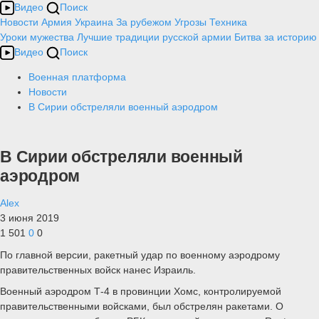
Видео
Поиск
Новости
Армия
Украина
За рубежом
Угрозы
Техника
Уроки мужества
Лучшие традиции русской армии
Битва за историю
Видео
Поиск
Военная платформа
Новости
В Сирии обстреляли военный аэродром
В Сирии обстреляли военный
аэродром
Alex
3 июня 2019
1 501
0
0
По главной версии, ракетный удар по военному аэродрому
правительственных войск нанес Израиль.
Военный аэродром Т-4 в провинции Хомс, контролируемой
правительственными войсками, был обстрелян ракетами. О