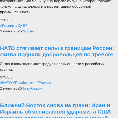
воспринимать как машину «на перспективу», о которой говорят
только на авиасалонах и в презентациях оборонной
промышленности....
728
0
0
#Россия
#Су-57
9 июня 2026
Угрозы
НАТО стягивает силы к границам России:
Литва подняла добровольцев по тревоге
Литва вновь поднимает градус напряженности у российских
границ.
979
0
0
#НАТО
#Прибалтика
#Россия
2 июня 2026
За рубежом
Ближний Восток снова на грани: Иран и
Израиль обмениваются ударами, а США
рискуют оказаться втянутыми в новый