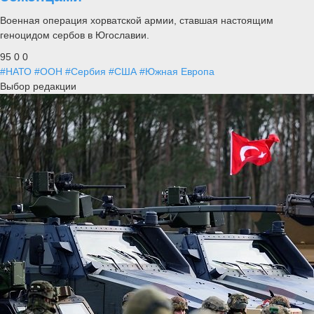
Военная операция хорватской армии, ставшая настоящим
геноцидом сербов в Югославии.
95
0
0
#НАТО
#ООН
#Сербия
#США
#Южная Европа
Выбор редакции