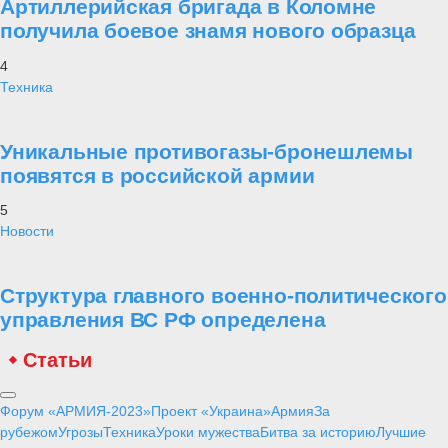
гражданских лиц, приходящих на выступления ансамблей ВС РФ, и
среди военных, для которых артисты выступают, в том числе, во
время командировок и учений.
«В Вооруженные силы приходят молодые люди, и они должны
понимать, что им поют, что им доносят в ходе танца - не должно
быть надобности в «переводчике». Поэтому наши творческие
коллективы должны полностью быть в «мейнстриме»
современного искусства»,- добавил Картаполов.
Проект Украина
«Анти Россия» - неужели это реальность? Как удалось бесполому
и беспринципному Западу отравить сознание нашего брата, купить
за печенки его совесть, вложить в его руку нож?! Посему за общим
братским прошлым многих поколений, появился Иуда? Понимая
трагичность происходящего на Украине, «Военная платформа»
публикует материалы, позволяющие нашим читателям ответить на
поставленные выше вопросы, разобраться в истинных причинах
событий, удостовериться и укрепиться в правоте и обоснованности
действий России на Украине.
28 января
Статьи