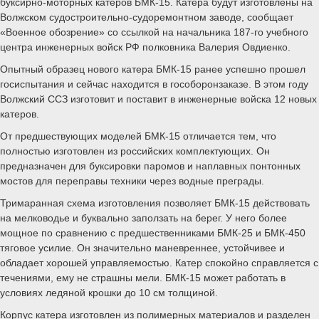
буксирно-моторных катеров БМК-15. Катера будут изготовлены на
Волжском судостроительно-судоремонтном заводе, сообщает
«Военное обозрение» со ссылкой на начальника 187-го учебного
центра инженерных войск РФ полковника Валерия Овдиенко.
Опытный образец нового катера БМК-15 ранее успешно прошел
госиспытания и сейчас находится в гособоронзаказе. В этом году
Волжский ССЗ изготовит и поставит в инженерные войска 12 новых
катеров.
От предшествующих моделей БМК-15 отличается тем, что
полностью изготовлен из российских комплектующих. Он
предназначен для буксировки паромов и наплавных понтонных
мостов для переправы техники через водные преграды.
Тримаранная схема изготовления позволяет БМК-15 действовать
на мелководье и буквально заползать на берег. У него более
мощное по сравнению с предшественниками БМК-25 и БМК-450
тяговое усилие. Он значительно маневреннее, устойчивее и
обладает хорошей управляемостью. Катер спокойно справляется с
течениями, ему не страшны мели. БМК-15 может работать в
условиях ледяной крошки до 10 см толщиной.
Корпус катера изготовлен из полимерных материалов и разделен