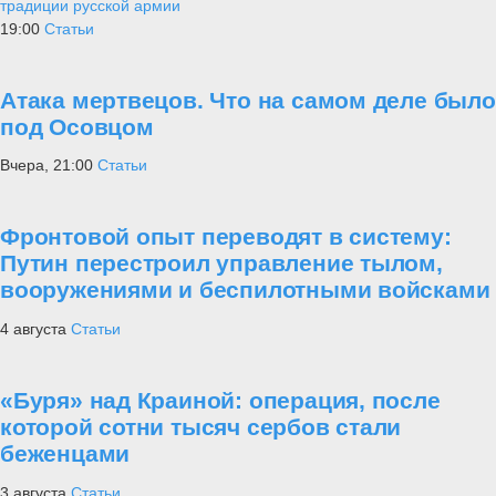
⑬ Неожиданная перспектива для
западной техники
Самое читаемое
1
Уроки мужества
Рейтинг лучших полководцев согласно
математическим расчетам
2
Техника
Оружие афганской войны
3
Армия