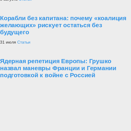
Артиллерийская бригада в Коломне
получила боевое знамя нового образца
4
Техника
Уникальные противогазы-бронешлемы
появятся в российской армии
5
Новости
Структура главного военно-политического
управления ВС РФ определена
Статьи
Форум «АРМИЯ-2023»
Проект «Украина»
Армия
За