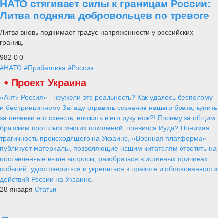
НАТО стягивает силы к границам России:
Литва подняла добровольцев по тревоге
Литва вновь поднимает градус напряженности у российских
границ.
982
0
0
#НАТО
#Прибалтика
#Россия
Для «общения» с молодежью военные
ансамбли все чаще обращаются к
современному репертуару
Alex
30 мая 2019
829
0
0
Современный репертуар, по мнению начальника политуправления
ВС РФ, позволяет военным музыкантам установить более тесный
контакт с молодежной аудиторией.
Ансамбли песни и пляски в Вооруженных силах РФ все активнее