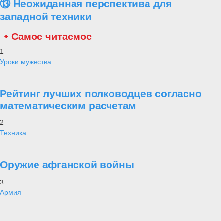
берут в репертуар современные произведения, чтобы наладить
контакт с молодежью, которой много среди военной и гражданской
публики.
«Безусловно, в репертуаре каждого коллектива должны быть и
классические композиции, и военно-патриотические
произведения,- приводит департамент информации и массовых
коммуникаций Министерства обороны Российской Федерации
слова из выступления начальника Главного военно-политического
управления Вооруженных сил генерал-полковника Андрея
Картаполова на всеармейском смотре-конкурсе «Словом и
делом».- Но мы, кроме этого, хотим, чтобы они могли исполнять и
современные вещи - те, которые нравятся современному зрителю.
В том числе, молодежи. И я думаю, что многим из участников
смотра-конкурса это удалось».
Среди номеров, которые можно было увидеть на заключительном
концерте, были, например, энергичный танец в испанском стиле,
юмористическая пантомима о расчете пушки и песня «Небо
славян» из репертуара рок-группы «Алиса».
Замминистра отметил, что большое число молодых людей и среди