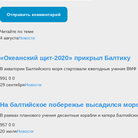
Отправить комментарий
Читайте по теме
4 августа
Новости
«Океанский щит-2020» прикрыл Балтику
В акватории Балтийского моря стартовали ежегодные учения ВМФ
991
0
0
29 сентября
Новости
На балтийское побережье высадился мор
В рамках планового учения десантные корабли и катера Балтийск
957
0
0
20 июля
Новости