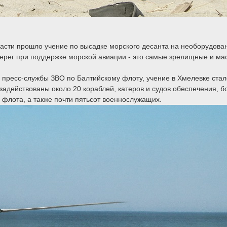
ласти прошло учение по высадке морского десанта на необорудова
ерег при поддержке морской авиации - это самые зрелищные и мас
 пресс-службы ЗВО по Балтийскому флоту, учение в Хмелевке стал
адействованы около 20 кораблей, катеров и судов обеспечения, б
флота, а также почти пятьсот военнослужащих.