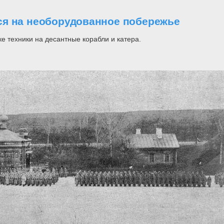
ся на необорудованное побережье
е техники на десантные корабли и катера.