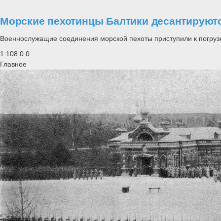
Морские пехотинцы Балтики десантируют
Военнослужащие соединения морской пехоты приступили к погрузк
1 108
0
0
Главное