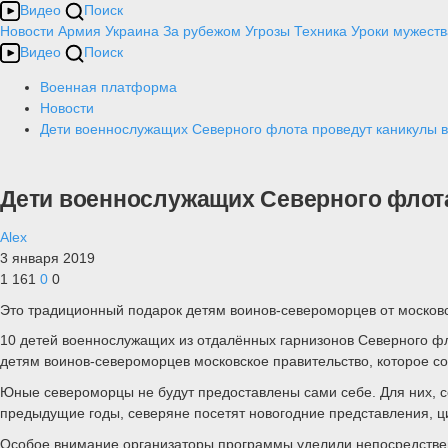
Видео
Поиск
Новости
Армия
Украина
За рубежом
Угрозы
Техника
Уроки мужеств
Видео
Поиск
Военная платформа
Новости
Дети военнослужащих Северного флота проведут каникулы 
Дети военнослужащих Северного флот
Alex
3 января 2019
1 161
0
0
Это традиционный подарок детям воинов-североморцев от московс
10 детей военнослужащих из отдалённых гарнизонов Северного фло
детям воинов-североморцев московское правительство, которое 
Юные североморцы не будут предоставлены сами себе. Для них, со
предыдущие годы, северяне посетят новогодние представления, ци
Особое внимание организаторы программы уделили непосредствен