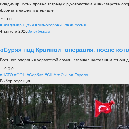
Владимир Путин провел встречу с руководством Министерства обо
фронта в нашем материале.
79
0
0
#Владимир Путин
#Минобороны РФ
#Россия
4 августа 2026
За рубежом
«Буря» над Краиной: операция, после кот
Военная операция хорватской армии, ставшая настоящим геноцид
119
0
0
#НАТО
#ООН
#Сербия
#США
#Южная Европа
Выбор редакции