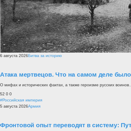
6 августа 2026
Битва за историю
Атака мертвецов. Что на самом деле был
О мифах и исторических фактах, а также героизме русских воинов..
52
0
0
#Российская империя
5 августа 2026
Армия
Фронтовой опыт переводят в систему: П