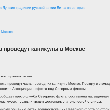
а
Лучшие традиции русской армии
Битва за историю
в Москве
а проведут каникулы в Москве
кого правительства.
та проведут часть новогодних каникул в Москве. Поездку в столиц
состоит в Ассоциации шефства над Северным флотом.
общает пресс-служба Северного флота, составлена насыщенная кул
рк, музеи, театры и увидят достопримечательностей столицы.
ному общению детей военнослужащих Северного флота со столичн