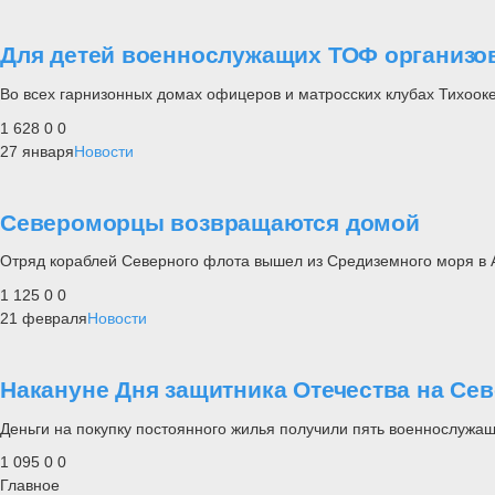
Для детей военнослужащих ТОФ организо
Во всех гарнизонных домах офицеров и матросских клубах Тихоок
1 628
0
0
27 января
Новости
Североморцы возвращаются домой
Отряд кораблей Северного флота вышел из Средиземного моря в А
1 125
0
0
21 февраля
Новости
Накануне Дня защитника Отечества на С
Деньги на покупку постоянного жилья получили пять военнослужа
1 095
0
0
Главное