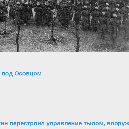
о под Осовцом
..
утин перестроил управление тылом, воор