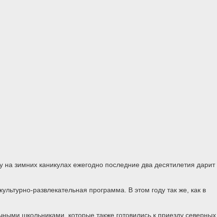
у на зимних каникулах ежегодно последние два десятилетия дарит
ьтурно-развлекательная программа. В этом году так же, как в
ыми школьниками, которые также готовились к приезду северных