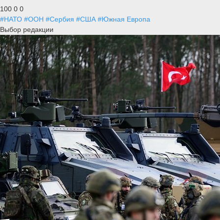
100
0
0
#НАТО
#ООН
#Сербия
#США
#Южная Европа
Выбор редакции