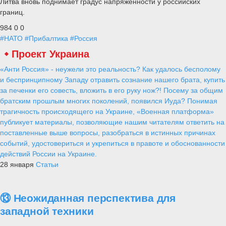
Литва вновь поднимает градус напряженности у российских
границ.
984
0
0
#НАТО
#Прибалтика
#Россия
Проект Украина
«Анти Россия» - неужели это реальность? Как удалось бесполому
и беспринципному Западу отравить сознание нашего брата, купить
за печенки его совесть, вложить в его руку нож?! Посему за общим
братским прошлым многих поколений, появился Иуда? Понимая
трагичность происходящего на Украине, «Военная платформа»
публикует материалы, позволяющие нашим читателям ответить на
поставленные выше вопросы, разобраться в истинных причинах
событий, удостовериться и укрепиться в правоте и обоснованности
действий России на Украине.
28 января
Статьи
⑬ Неожиданная перспектива для
западной техники