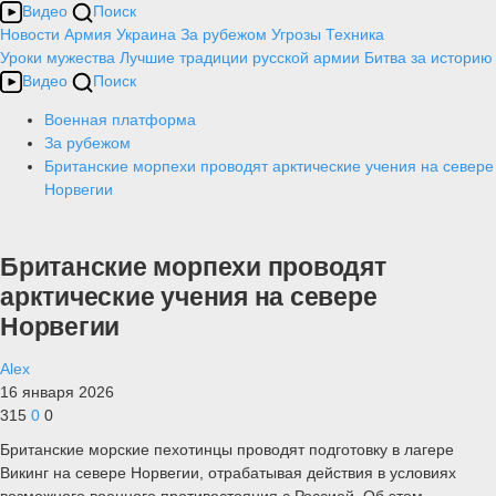
Видео
Поиск
Новости
Армия
Украина
За рубежом
Угрозы
Техника
Уроки мужества
Лучшие традиции русской армии
Битва за историю
Видео
Поиск
Военная платформа
За рубежом
Британские морпехи проводят арктические учения на севере
Норвегии
Британские морпехи проводят
арктические учения на севере
Норвегии
Alex
16 января 2026
315
0
0
Британские морские пехотинцы проводят подготовку в лагере
Викинг на севере Норвегии, отрабатывая действия в условиях
возможного военного противостояния с Россией. Об этом