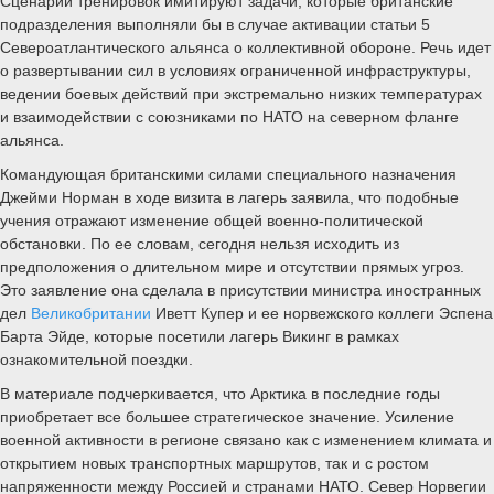
Сценарии тренировок имитируют задачи, которые британские
подразделения выполняли бы в случае активации статьи 5
Североатлантического альянса о коллективной обороне. Речь идет
о развертывании сил в условиях ограниченной инфраструктуры,
ведении боевых действий при экстремально низких температурах
и взаимодействии с союзниками по НАТО на северном фланге
альянса.
Командующая британскими силами специального назначения
Джейми Норман в ходе визита в лагерь заявила, что подобные
учения отражают изменение общей военно-политической
обстановки. По ее словам, сегодня нельзя исходить из
предположения о длительном мире и отсутствии прямых угроз.
Это заявление она сделала в присутствии министра иностранных
дел
Великобритании
Иветт Купер и ее норвежского коллеги Эспена
Барта Эйде, которые посетили лагерь Викинг в рамках
ознакомительной поездки.
В материале подчеркивается, что Арктика в последние годы
приобретает все большее стратегическое значение. Усиление
военной активности в регионе связано как с изменением климата и
открытием новых транспортных маршрутов, так и с ростом
напряженности между Россией и странами НАТО. Север Норвегии