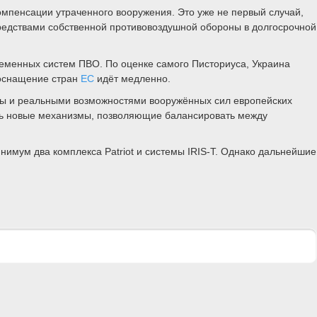
омпенсации утраченного вооружения. Это уже не первый случай,
средствами собственной противовоздушной обороны в долгосрочной
еменных систем ПВО. По оценке самого Писториуса, Украина
еоснащение стран
ЕС
идёт медленно.
ны и реальными возможностями вооружённых сил европейских
ать новые механизмы, позволяющие балансировать между
нимум два комплекса Patriot и системы IRIS-T. Однако дальнейшие