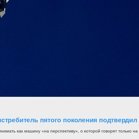
стребитель пятого поколения подтвердил 
инимать как машину «на перспективу», о которой говорят только н