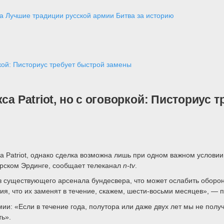
а
Лучшие традиции русской армии
Битва за историю
оркой: Писториус требует быстрой замены
са Patriot, но с оговоркой: Писториус
а Patriot, однако сделка возможна лишь при одном важном условии
арском Эрдинге, сообщает телеканал
n
-
tv
.
з существующего арсенала бундесвера, что может ослабить оборо
ия, что их заменят в течение, скажем, шести-восьми месяцев», — 
ии: «Если в течение года, полутора или даже двух лет мы не полу
ь».