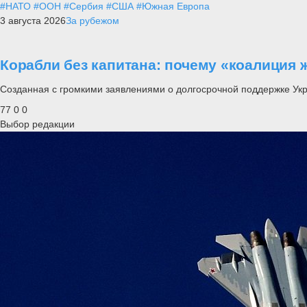
#НАТО
#ООН
#Сербия
#США
#Южная Европа
3 августа 2026
За рубежом
Корабли без капитана: почему «коалиция 
Созданная с громкими заявлениями о долгосрочной поддержке Ук
77
0
0
Выбор редакции