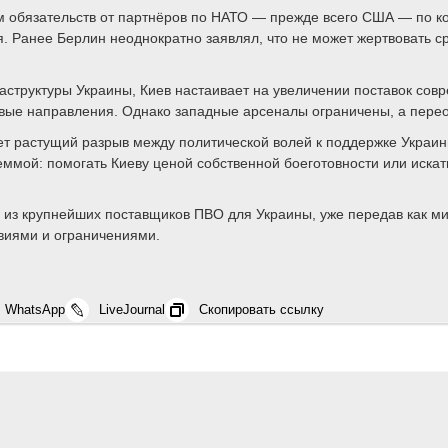
ем обязательств от партнёров по НАТО — прежде всего США — по к
я. Ранее Берлин неоднократно заявлял, что не может жертвовать 
труктуры Украины, Киев настаивает на увеличении поставок совр
чевые направления. Однако западные арсеналы ограничены, а пер
т растущий разрыв между политической волей к поддержке Украи
еммой: помогать Киеву ценой собственной боеготовности или иск
 из крупнейших поставщиков ПВО для Украины, уже передав как ми
овиями и ограничениями.
WhatsApp
LiveJournal
Скопировать ссылку