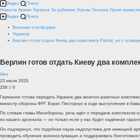
Видео
Поиск
Новости
Армия
Украина
За рубежом
Угрозы
Техника
Уроки мужеств
Видео
Поиск
Военная платформа
Украина
Берлин готов отдать Киеву два комплекса Patriot, но с огов
Берлин готов отдать Киеву два комплек
Alex
23 июля 2025
258
0
0
Германия готова передать Украине два зенитно-ракетных комплекс
министр обороны ФРГ Борис Писториус в ходе выступления в бав
По словам главы Минобороны, речь идёт о передаче комплексов и
из нашего арсенала — но только если у нас будет надёжная гарант
Он подчеркнул, что подобная пауза недопустима для немецкой арм
проводить обучение военнослужащих и поддерживать боеготовност