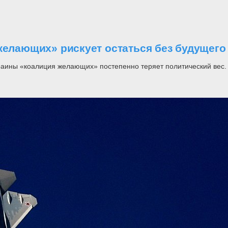
желающих» рискует остаться без будущего
раины «коалиция желающих» постепенно теряет политический вес.