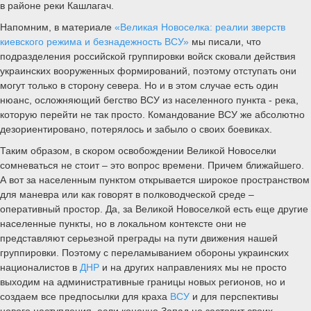
в районе реки Кашлагач.
Напомним, в материале
«Великая Новоселка: реалии зверств
киевского режима и безнадежность ВСУ»
мы писали, что
подразделения российской группировки войск сковали действия
украинских вооруженных формирований, поэтому отступать они
могут только в сторону севера. Но и в этом случае есть один
нюанс, осложняющий бегство ВСУ из населенного пункта - река,
которую перейти не так просто. Командование ВСУ же абсолютно
дезориентировано, потерялось и забыло о своих боевиках.
Таким образом, в скором освобождении Великой Новоселки
сомневаться не стоит – это вопрос времени. Причем ближайшего.
А вот за населенным пунктом открывается широкое пространством
для маневра или как говорят в полководческой среде –
оперативный простор. Да, за Великой Новоселкой есть еще другие
населенные пункты, но в локальном контексте они не
представляют серьезной преграды на пути движения нашей
группировки. Поэтому с переламыванием обороны украинских
националистов в
ДНР
и на других направлениях мы не просто
выходим на административные границы новых регионов, но и
создаем все предпосылки для краха
ВСУ
и для перспективы
нового наступления, если конечно Запад не заставит своих