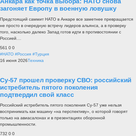
Анкара как точка выбора: НАТО снова
загоняет Европу в военную ловушку
Предстоящий саммит НАТО в Анкаре все заметнее превращается
не просто в очередную встречу лидеров альянса, а в проверку
того, насколько далеко Запад готов идти в противостоянии с
Россией....
561
0
0
#НАТО
#Россия
#Турция
16 июня 2026
Техника
Су-57 прошел проверку СВО: российский
истребитель пятого поколения
подтвердил свой класс
Российский истребитель пятого поколения Су-57 уже нельзя
воспринимать как машину «на перспективу», о которой говорят
только на авиасалонах и в презентациях оборонной
промышленности.
732
0
0