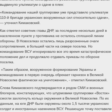
выдвинуло ультиматум о сдаче в плен:
«Командование нашей группировки уже представило ультиматум
110-й бригаде украинских вооруженных сил относительно сдачи»,
— уточнил Кимаковский.
Как отметил советник главы ДНР, за последние несколько дней в
населенном пункте у противника не осталось сплошной линии
обороны. В Новоселках остались лишь разрозненные очаги
сопротивления, в большей части на севере поселка. Но
командование ВСУ игнорировало все это время катастрофическое
положение дел и продолжало отдавать приказы по обороне
поселка.
«Таким образом, вооруженное формирование Украины и
командование в первую очередь обрекает гарнизон в Великой
Новоселке фактически на уничтожение», - отметил Кимаковский.
Слова Кимаковского подтверждаются и рядом СМИ и военных
блогеров, констатирующих, что штурмовики группировки «Восток»
смогли захлопнуть кольцо окружения в Великой Новоселке. По их
данным, на юге ДНР были окружены около 1,5 тысячи украинских
солдат и иностранных наемников ВСУ. Решающую точку поставили