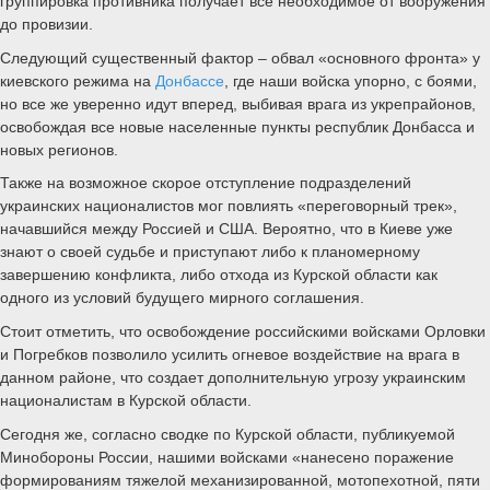
группировка противника получает все необходимое от вооружения
до провизии.
Следующий существенный фактор – обвал «основного фронта» у
киевского режима на
Донбассе
, где наши войска упорно, с боями,
но все же уверенно идут вперед, выбивая врага из укрепрайонов,
освобождая все новые населенные пункты республик Донбасса и
новых регионов.
Также на возможное скорое отступление подразделений
украинских националистов мог повлиять «переговорный трек»,
начавшийся между Россией и США. Вероятно, что в Киеве уже
знают о своей судьбе и приступают либо к планомерному
завершению конфликта, либо отхода из Курской области как
одного из условий будущего мирного соглашения.
Стоит отметить, что освобождение российскими войсками Орловки
и Погребков позволило усилить огневое воздействие на врага в
данном районе, что создает дополнительную угрозу украинским
националистам в Курской области.
Сегодня же, согласно сводке по Курской области, публикуемой
Минобороны России, нашими войсками «нанесено поражение
формированиям тяжелой механизированной, мотопехотной, пяти