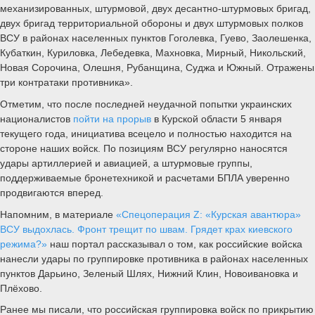
механизированных, штурмовой, двух десантно-штурмовых бригад,
двух бригад территориальной обороны и двух штурмовых полков
ВСУ в районах населенных пунктов Гоголевка, Гуево, Заолешенка,
Кубаткин, Куриловка, Лебедевка, Махновка, Мирный, Никольский,
Новая Сорочина, Олешня, Рубанщина, Суджа и Южный. Отражены
три контратаки противника».
Отметим, что после последней неудачной попытки украинских
националистов
пойти на прорыв
в Курской области 5 января
текущего года, инициатива всецело и полностью находится на
стороне наших войск. По позициям ВСУ регулярно наносятся
удары артиллерией и авиацией, а штурмовые группы,
поддерживаемые бронетехникой и расчетами БПЛА уверенно
продвигаются вперед.
Напомним, в материале
«Спецоперация Z: «Курская авантюра»
ВСУ выдохлась. Фронт трещит по швам. Грядет крах киевского
режима?»
наш портал рассказывал о том, как российские войска
нанесли удары по группировке противника в районах населенных
пунктов Дарьино, Зеленый Шлях, Нижний Клин, Новоивановка и
Плёхово.
Ранее мы писали, что российская группировка войск по прикрытию