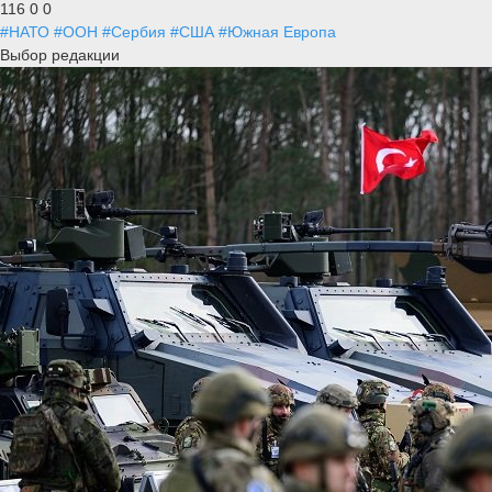
116
0
0
#НАТО
#ООН
#Сербия
#США
#Южная Европа
Выбор редакции