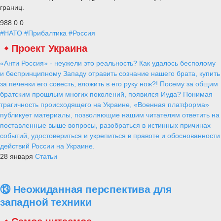
границ.
988
0
0
#НАТО
#Прибалтика
#Россия
Проект Украина
«Анти Россия» - неужели это реальность? Как удалось бесполому
и беспринципному Западу отравить сознание нашего брата, купить
за печенки его совесть, вложить в его руку нож?! Посему за общим
братским прошлым многих поколений, появился Иуда? Понимая
трагичность происходящего на Украине, «Военная платформа»
публикует материалы, позволяющие нашим читателям ответить на
поставленные выше вопросы, разобраться в истинных причинах
событий, удостовериться и укрепиться в правоте и обоснованности
действий России на Украине.
28 января
Статьи
⑬ Неожиданная перспектива для
западной техники