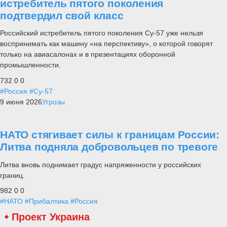
истребитель пятого поколения
подтвердил свой класс
Российский истребитель пятого поколения Су-57 уже нельзя
воспринимать как машину «на перспективу», о которой говорят
только на авиасалонах и в презентациях оборонной
промышленности.
732
0
0
#Россия
#Су-57
9 июня 2026
Угрозы
НАТО стягивает силы к границам России:
Литва подняла добровольцев по тревоге
Литва вновь поднимает градус напряженности у российских
границ.
982
0
0
#НАТО
#Прибалтика
#Россия
Проект Украина