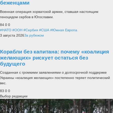
беженцами
Военная операция хорватской армии, ставшая настоящим
геноцидом сербов в Югославии.
84
0
0
#НАТО
#ООН
#Сербия
#США
#Южная Европа
3 августа 2026
За рубежом
Корабли без капитана: почему «коалиция
желающих» рискует остаться без
будущего
Созданная с громкими заявлениями о долгосрочной поддержке
Украины «коалиция желающих» постепенно теряет политический
вес.
83
0
0
Выбор редакции