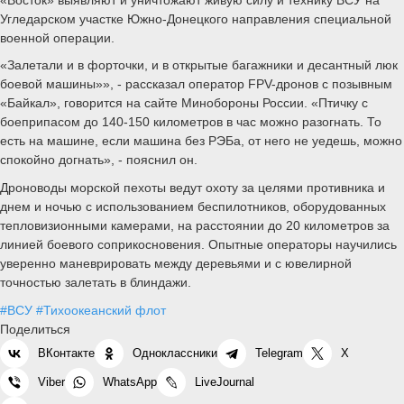
Угледарском участке Южно-Донецкого направления специальной
военной операции.
«Залетали и в форточки, и в открытые багажники и десантный люк
боевой машины»», - рассказал оператор FPV-дронов с позывным
«Байкал», говорится на сайте Минобороны России. «Птичку с
боеприпасом до 140-150 километров в час можно разогнать. То
есть на машине, если машина без РЭБа, от него не уедешь, можно
спокойно догнать», - пояснил он.
Дроноводы морской пехоты ведут охоту за целями противника и
днем и ночью с использованием беспилотников, оборудованных
тепловизионными камерами, на расстоянии до 20 километров за
линией боевого соприкосновения. Опытные операторы научились
уверенно маневрировать между деревьями и с ювелирной
точностью залетать в блиндажи.
#ВСУ
#Тихоокеанский флот
Поделиться
ВКонтакте
Одноклассники
Telegram
X
Viber
WhatsApp
LiveJournal