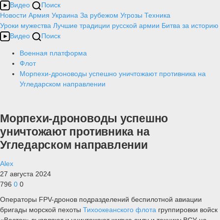
Видео
Поиск
Новости
Армия
Украина
За рубежом
Угрозы
Техника
Уроки мужества
Лучшие традиции русской армии
Битва за историю
Видео
Поиск
Военная платформа
Флот
Морпехи-дроноводы успешно уничтожают противника на
Угледарском направлении
Морпехи-дроноводы успешно
уничтожают противника на
Угледарском направлении
Alex
27 августа 2024
796
0
0
Операторы FPV-дронов подразделений беспилотной авиации
бригады морской пехоты
Тихоокеанского флота
группировки войск
«Восток» выявляют и уничтожают живую силу и технику ВСУ на