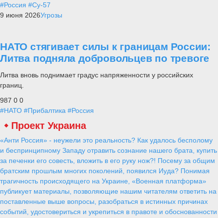
#Россия
#Су-57
9 июня 2026
Угрозы
НАТО стягивает силы к границам России:
Литва подняла добровольцев по тревоге
Литва вновь поднимает градус напряженности у российских
границ.
987
0
0
#НАТО
#Прибалтика
#Россия
Проект Украина
«Анти Россия» - неужели это реальность? Как удалось бесполому
и беспринципному Западу отравить сознание нашего брата, купить
за печенки его совесть, вложить в его руку нож?! Посему за общим
братским прошлым многих поколений, появился Иуда? Понимая
трагичность происходящего на Украине, «Военная платформа»
публикует материалы, позволяющие нашим читателям ответить на
поставленные выше вопросы, разобраться в истинных причинах
событий, удостовериться и укрепиться в правоте и обоснованности