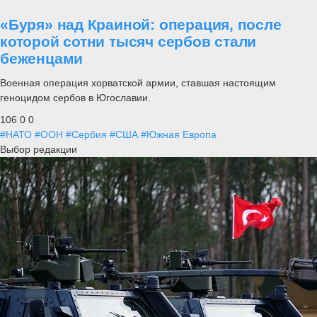
«Буря» над Краиной: операция, после
которой сотни тысяч сербов стали
беженцами
Военная операция хорватской армии, ставшая настоящим
геноцидом сербов в Югославии.
106
0
0
#НАТО
#ООН
#Сербия
#США
#Южная Европа
Выбор редакции