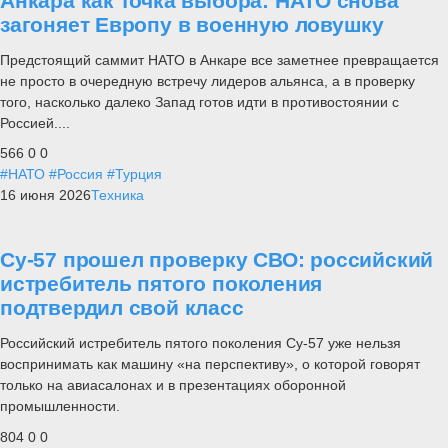
Анкара как точка выбора: НАТО снова
загоняет Европу в военную ловушку
Предстоящий саммит НАТО в Анкаре все заметнее превращается
не просто в очередную встречу лидеров альянса, а в проверку
того, насколько далеко Запад готов идти в противостоянии с
Россией....
566
0
0
#НАТО
#Россия
#Турция
16 июня 2026
Техника
Су-57 прошел проверку СВО: российский
истребитель пятого поколения
подтвердил свой класс
Российский истребитель пятого поколения Су-57 уже нельзя
воспринимать как машину «на перспективу», о которой говорят
только на авиасалонах и в презентациях оборонной
промышленности.
804
0
0