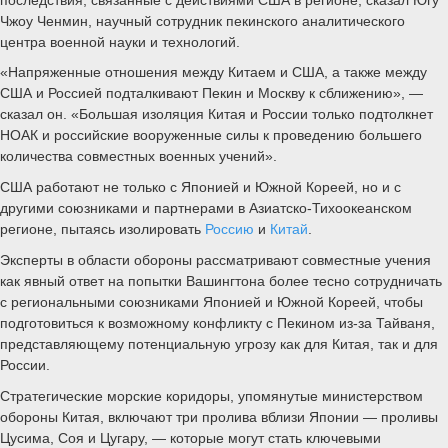
Чжоу Ченмин, научный сотрудник пекинского аналитического
центра военной науки и технологий.
«Напряженные отношения между Китаем и США, а также между
США и Россией подталкивают Пекин и Москву к сближению», —
сказал он. «Большая изоляция Китая и России только подтолкнет
НОАК и российские вооруженные силы к проведению большего
количества совместных военных учений».
США работают не только с Японией и Южной Кореей, но и с
другими союзниками и партнерами в Азиатско-Тихоокеанском
регионе, пытаясь изолировать
Россию
и
Китай
.
Эксперты в области обороны рассматривают совместные учения
как явный ответ на попытки Вашингтона более тесно сотрудничать
с региональными союзниками Японией и Южной Кореей, чтобы
подготовиться к возможному конфликту с Пекином из-за Тайваня,
представляющему потенциальную угрозу как для Китая, так и для
России.
Стратегические морские коридоры, упомянутые министерством
обороны Китая, включают три пролива вблизи Японии — проливы
Цусима, Соя и Цугару, — которые могут стать ключевыми