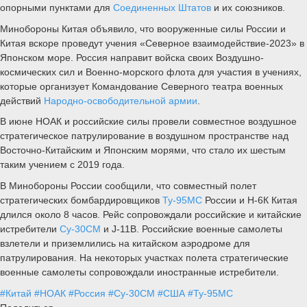
опорными пунктами для
Соединенных Штатов
и их союзников.
Минобороны Китая объявило, что вооруженные силы России и
Китая вскоре проведут учения «Северное взаимодействие-2023» в
Японском море. Россия направит войска своих Воздушно-
космических сил и Военно-морского флота для участия в учениях,
которые организует Командование Северного театра военных
действий
Народно-освободительной армии
.
В июне НОАК и российские силы провели совместное воздушное
стратегическое патрулирование в воздушном пространстве над
Восточно-Китайским и Японским морями, что стало их шестым
таким учением с 2019 года.
В Минобороны России сообщили, что совместный полет
стратегических бомбардировщиков
Ту-95МС
России и Н-6К Китая
длился около 8 часов. Рейс сопровождали российские и китайские
истребители
Су-30СМ
и J-11B. Российские военные самолеты
взлетели и приземлились на китайском аэродроме для
патрулирования. На некоторых участках полета стратегические
военные самолеты сопровождали иностранные истребители.
#Китай
#НОАК
#Россия
#Су-30СМ
#США
#Ту-95МС