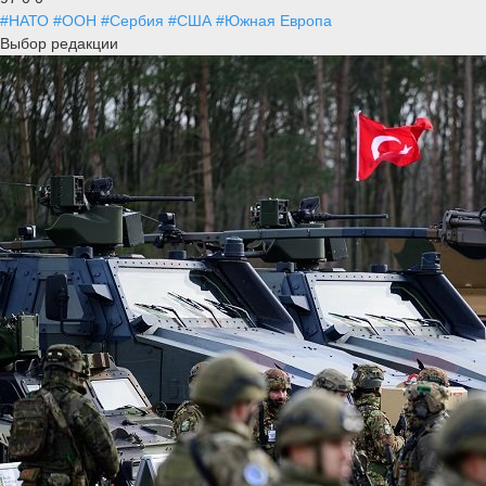
#НАТО
#ООН
#Сербия
#США
#Южная Европа
Выбор редакции