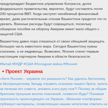
предупреждает Бюджетное управление Конгресса, долги
федерального правительства, вероятно, будут составлять почти
200 процентов ВВП. Когда наступит неизбежный финансовый
кризис, даже расточительным слонам Вашингтона придется что-то
урезать. Военные расходы будут сокращаться, поскольку
обширное пособие на оборону Америки имеет мало общего с
защитой США.
Вашингтону давно пора отказаться от своих обещаний защищать
большую часть известного мира. Сегодня Вашингтону нужны
союзники, а не иждивенцы. Возможно, Япония станет первым
настоящим партнером Америки в области безопасности.
#Китай
#КНДР
#США
#Холодная война
#Япония
Проект Украина
«Анти Россия» - неужели это реальность? Как удалось бесполому
и беспринципному Западу отравить сознание нашего брата, купить
за печенки его совесть, вложить в его руку нож?! Посему за общим
братским прошлым многих поколений, появился Иуда? Понимая
трагичность происходящего на Украине, «Военная платформа»
публикует материалы, позволяющие нашим читателям ответить на