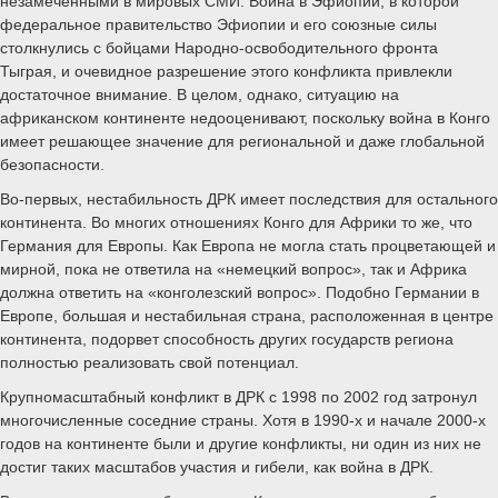
незамеченными в мировых СМИ. Война в Эфиопии, в которой
федеральное правительство Эфиопии и его союзные силы
столкнулись с бойцами Народно-освободительного фронта
Тыграя, и очевидное разрешение этого конфликта привлекли
достаточное внимание. В целом, однако, ситуацию на
африканском континенте недооценивают, поскольку война в Конго
имеет решающее значение для региональной и даже глобальной
безопасности.
Во-первых, нестабильность ДРК имеет последствия для остального
континента. Во многих отношениях Конго для Африки то же, что
Германия для Европы. Как Европа не могла стать процветающей и
мирной, пока не ответила на «немецкий вопрос», так и Африка
должна ответить на «конголезский вопрос». Подобно Германии в
Европе, большая и нестабильная страна, расположенная в центре
континента, подорвет способность других государств региона
полностью реализовать свой потенциал.
Крупномасштабный конфликт в ДРК с 1998 по 2002 год затронул
многочисленные соседние страны. Хотя в 1990-х и начале 2000-х
годов на континенте были и другие конфликты, ни один из них не
достиг таких масштабов участия и гибели, как война в ДРК.