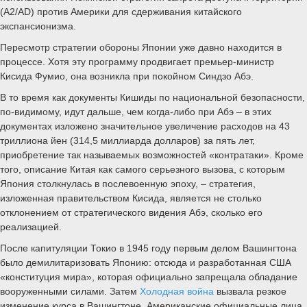
(A2/AD) против Америки для сдерживания китайского
экспансионизма.
Пересмотр стратегии обороны Японии уже давно находится в
процессе. Хотя эту программу продвигает премьер-министр
Кисида Фумио, она возникла при покойном Синдзо Абэ.
В то время как документы Кишиды по национальной безопасности,
по-видимому, идут дальше, чем когда-либо при Абэ – в этих
документах изложено значительное увеличение расходов на 43
триллиона йен (314,5 миллиарда долларов) за пять лет,
приобретение так называемых возможностей «контратаки». Кроме
того, описание Китая как самого серьезного вызова, с которым
Япония столкнулась в послевоенную эпоху, – стратегия,
изложенная правительством Кисида, является не столько
отклонением от стратегического видения Абэ, сколько его
реализацией.
После капитуляции Токио в 1945 году первым делом Вашингтона
было демилитаризовать Японию: отсюда и разработанная США
«конституция мира», которая официально запрещала обладание
вооруженными силами. Затем
Холодная война
вызвала резкое
изменение курса в Вашингтоне. Американские официальные лица