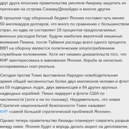
друг друга японские правительства умоляли Америку защитить их
претензии на острова Сэнкаку/Дяоюйдао и многое другое.
В прошлом году оборонный бюджет Японии составил чуть менее
50 миллиардов долларов, что много по сравнению с большинством
стран, но едва ли составляет 18 процентов предполагаемых
военных расходов Китая. Будучи наиболее вероятной мишенью
внимания Пекина, после Тайваня расходы всего одного процента
ВВП на оборону являются политическим злоупотреблением
служебным положением. Хотя нет никаких доказательств того, что
КНР заинтересована в завоевании Японии, борьба за несколько
оспариваемых скал реальна.
Сегодня против Токио выставлена Народно-освободительная
армия общей численностью более двух миллионов человек и флот
из 59 подводных лодок, двух авианосцев и 84 других крупных
надводных кораблей. Пекин лидирует в флоте США по
численности (хотя и не по тоннажу). Неудивительно, что новая
Стратегия национальной безопасности Токио называет
КНР
«самой большой стратегической проблемой Японии».
Однако теперь правительство Кишиды планирует сократить разрыв
между ними. Япония будет и впредь делать акцент на дипломатии,