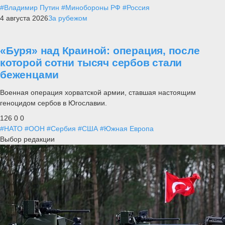
#Владимир Путин
#Минобороны РФ
#Россия
4 августа 2026
За рубежом
«Буря» над Краиной: операция, после
которой сотни тысяч сербов стали
беженцами
Военная операция хорватской армии, ставшая настоящим
геноцидом сербов в Югославии.
126
0
0
#НАТО
#ООН
#Сербия
#США
#Южная Европа
Выбор редакции