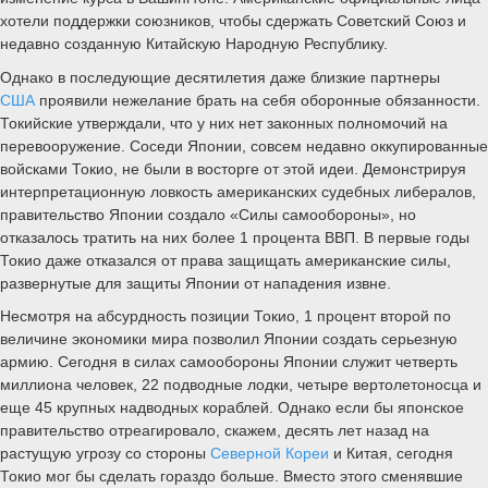
хотели поддержки союзников, чтобы сдержать Советский Союз и
недавно созданную Китайскую Народную Республику.
Однако в последующие десятилетия даже близкие партнеры
США
проявили нежелание брать на себя оборонные обязанности.
Токийские утверждали, что у них нет законных полномочий на
перевооружение. Соседи Японии, совсем недавно оккупированные
войсками Токио, не были в восторге от этой идеи. Демонстрируя
интерпретационную ловкость американских судебных либералов,
правительство Японии создало «Силы самообороны», но
отказалось тратить на них более 1 процента ВВП. В первые годы
Токио даже отказался от права защищать американские силы,
развернутые для защиты Японии от нападения извне.
Несмотря на абсурдность позиции Токио, 1 процент второй по
величине экономики мира позволил Японии создать серьезную
армию. Сегодня в силах самообороны Японии служит четверть
миллиона человек, 22 подводные лодки, четыре вертолетоносца и
еще 45 крупных надводных кораблей. Однако если бы японское
правительство отреагировало, скажем, десять лет назад на
растущую угрозу со стороны
Северной Кореи
и Китая, сегодня
Токио мог бы сделать гораздо больше. Вместо этого сменявшие