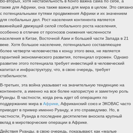
Во-вторых, хотя нестабильность в Конго важна сама по себе, а
также для Африки, она также важна для мира в целом. Это связано
с потенциальными путями продвижения Африки и их значением
для глобальных дел. Рост населения континента является
важнейшей движущей силой глобального роста населения,
особенно в отличие от прогнозов снижения численности
населения в Китае, Восточной Азии и большей части Запада в 21
веке. Хотя большое население, потенциально составляющее
более четверти человечества к концу этого века, не является
гарантией экономического развития, потенциал огромен. Однако
развитие этого потенциала требует инвестиций в человеческий
капитал и инфраструктуру, что, в свою очередь, требует
стабильности.
В-третьих, эта война указывает на значительную тенденцию на
континенте, а именно на все более напористую и заметную роль
Руанды. В частности, когда речь идет об операциях по
поддержанию мира в
Африке
, Африканский союз и ЭКОВАС часто
приводят в пример именно Руанду, и это справедливо. Но, в
частности, Руанда в последнее десятилетие вносила крупный
вклад в миротворческие операции в Африке.
Действия Руанды, в свою очередь, показывают, как «малые