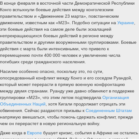
В конце февраля в восточной части Демократической Республики
Конго вспыхнули боевые действия между конголезским
правительством и «Движением 23 марта», повстанческим
движением, известным как «М23». Подобно ситуации на
Украине
,
эти боевые действия на самом деле были эскалацией
непрекращающихся боевых действий в регионе между
правительством и другими вооруженными группировками. Боевые
действия с марта были интенсивными, что привело к
перемещению почти 400 000 человек и увеличению числа
погибших среди гражданского населения.
Насилие особенно опасно, поскольку это, по сути,
опосредованный конфликт между Конго и его соседом Руандой,
который может перерасти в прямую военную конфронтацию
между двумя странами. Руанду уже давно обвиняют в поддержке
группировки «М23», что этим летом подтвердила
Организация
Объединенных Наций
, хотя Кигали продолжает отрицать эти
обвинения. Сейчас раздаются призывы к
Соединенным Штатам
напрямую вмешаться, чтобы помочь сдержать конфликт, прежде
чем он перерастет в новую региональную войну.
Даже когда в
Европе
бушует кризис, события в Африке не остались