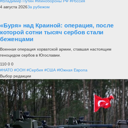
#Владимир Путин
#Минобороны РФ
#Россия
4 августа 2026
За рубежом
«Буря» над Краиной: операция, после
которой сотни тысяч сербов стали
беженцами
Военная операция хорватской армии, ставшая настоящим
геноцидом сербов в Югославии.
110
0
0
#НАТО
#ООН
#Сербия
#США
#Южная Европа
Выбор редакции