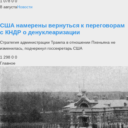
1 078
0
0
8 августа
Новости
США намерены вернуться к переговорам
с КНДР о денуклеаризации
Стратегия администрации Трампа в отношении Пхеньяна не
изменилась, подчеркнул госсекретарь США
1 298
0
0
Главное