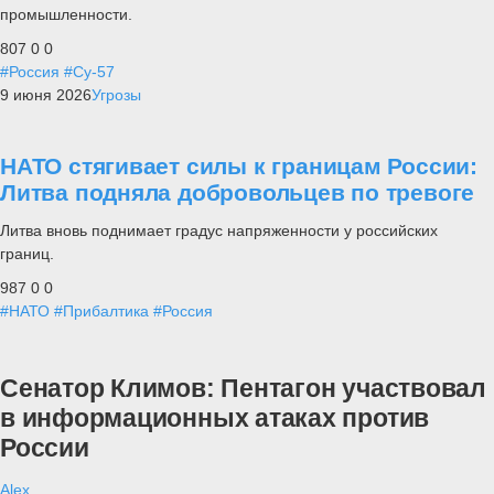
промышленности.
807
0
0
#Россия
#Су-57
9 июня 2026
Угрозы
НАТО стягивает силы к границам России:
Литва подняла добровольцев по тревоге
Литва вновь поднимает градус напряженности у российских
границ.
987
0
0
#НАТО
#Прибалтика
#Россия
Сенатор Климов: Пентагон участвовал
в информационных атаках против
России
Alex