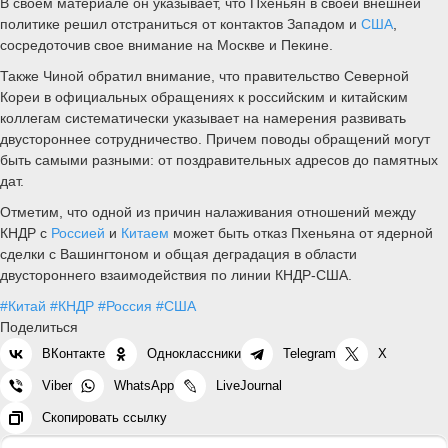
В своем материале он указывает, что Пхеньян в своей внешней
политике решил отстраниться от контактов Западом и
США
,
сосредоточив свое внимание на Москве и Пекине.
Также Чиной обратил внимание, что правительство Северной
Кореи в официальных обращениях к российским и китайским
коллегам систематически указывает на намерения развивать
двустороннее сотрудничество. Причем поводы обращений могут
быть самыми разными: от поздравительных адресов до памятных
дат.
Отметим, что одной из причин налаживания отношений между
КНДР с
Россией
и
Китаем
может быть отказ Пхеньяна от ядерной
сделки с Вашингтоном и общая деградация в области
двустороннего взаимодействия по линии КНДР-США.
#Китай
#КНДР
#Россия
#США
Поделиться
ВКонтакте
Одноклассники
Telegram
X
Viber
WhatsApp
LiveJournal
Скопировать ссылку