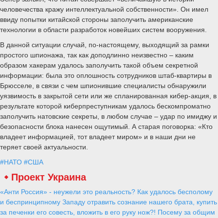
человечества кражу интеллектуальной собственности». Он имел
ввиду попытки китайской стороны заполучить американские
технологии в области разработок новейших систем вооружения.
В данной ситуации случай, по-настоящему, выходящий за рамки
простого шпионажа, так как доподлинно неизвестно – каким
образом хакерам удалось заполучить такой объем секретной
информации: была это оплошность сотрудников штаб-квартиры в
Брюсселе, в связи с чем шпионившие специалисты обнаружили
уязвимость в закрытой сети или же спланированная кибер-акция, в
результате которой киберпреступникам удалось бескомпроматно
заполучить натовские секреты, в любом случае – удар по имиджу и
безопасности блока нанесен ощутимый. А старая поговорка: «Кто
владеет информацией, тот владеет миром» и в наши дни не
теряет своей актуальности.
#НАТО
#США
Проект Украина
«Анти Россия» - неужели это реальность? Как удалось бесполому
и беспринципному Западу отравить сознание нашего брата, купить
за печенки его совесть, вложить в его руку нож?! Посему за общим