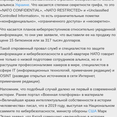
альянса
Украине
. Что касается степени секретности грифа, то это
«NATO CONFIDENTIAL», «NATO RESTRICTED» и «Unclassified
Controlled Information», то есть ограничительные пометки
«конфиденциально», «ограниченного доступа» и «несекретно».
Что касается планов киберпреступников относительно украденной
информации, то они уже заявили, что выставили ее на продажу по
цене 15 биткоинов или за 317 тысяч долларов.
Такой откровенный провал служб и специалистов по защите
информации и кибербезопасности в штаб-квартире НАТО говорит
не только о низкой подготовке сотрудников альянса, но и о
растущем профессионализме хакеров в мире, специалистов в
сфере IT (информационных технологий, примечание редакции) и
OSINT (разведке открытых источников в сети Интернет,
примечание редакции).
Напомним, что подобный случай далеко не первый в современной
истории. Ранее портал «Военная платформа» в материале
«Величайшая кража интеллектуальной собственности в истории
человечества» писал, что в 2019 году, выступая на Национальном
саммите по кибербезопасности, министр обороны
США
Марк
Эспер заявил, что Китай совершает «величайшую в истории