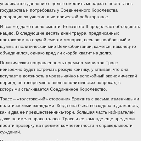
усиливается давление с целью сместить монарха с поста главы
государства и потребовать у Соединенного Королевства
репарации за участие в исторической работорговле.
И все же, даже после смерти, Елизавета II продолжает объединять
нацию. В следующие десять дней траура, предписанных
протоколом на случай смерти монарха, весь разнообразный и
шумный политический мир Великобритании, кажется, наконец-то
объединился, однако вряд ли скорби хватит на долго.
Политическая направленность премьер-министра Трасс
неизбежно будет встречать резкую критику, учитывая, что она
вступает в должность в чрезвычайно неспокойный экономический
период, не говоря уже о внешнеполитических вопросах, с
которыми сталкивается Соединенное Королевство.
Трасс – «толстокожий» сторонник Брекзита с весьма изменчивыми
политическими взглядами. Когда она была возведена в должность,
как и два ее предшественника-тори, большая часть избирателей
даже не имела права голоса. Трасс и ее команде еще предстоит
пройти проверку на предмет компетентности и справедливости
суждений.