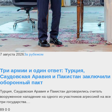
7 августа 2026
За рубежом
Три армии и один ответ: Турция,
Саудовская Аравия и Пакистан заключили
оборонный пакт
Турция, Саудовская Аравия и Пакистан договорились считать
вооруженное нападение на одного из участников агрессией на все
три государства....
89
0
0