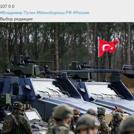
107
0
0
#Владимир Путин
#Минобороны РФ
#Россия
Выбор редакции