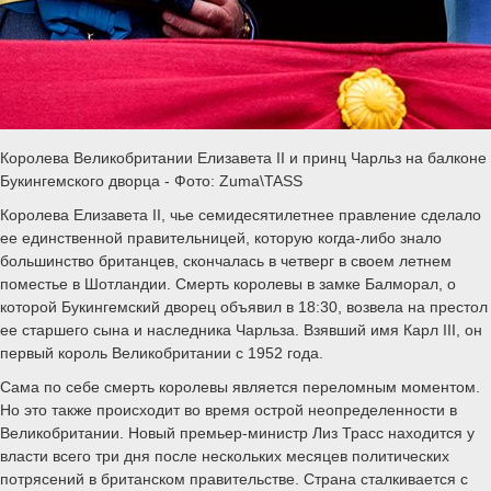
Королева Великобритании Елизавета II и принц Чарльз на балконе
Букингемского дворца - Фото: Zuma\TASS
Королева Елизавета II, чье семидесятилетнее правление сделало
ее единственной правительницей, которую когда-либо знало
большинство британцев, скончалась в четверг в своем летнем
поместье в Шотландии. Смерть королевы в замке Балморал, о
которой Букингемский дворец объявил в 18:30, возвела на престол
ее старшего сына и наследника Чарльза. Взявший имя Карл III, он
первый король Великобритании с 1952 года.
Сама по себе смерть королевы является переломным моментом.
Но это также происходит во время острой неопределенности в
Великобритании. Новый премьер-министр Лиз Трасс находится у
власти всего три дня после нескольких месяцев политических
потрясений в британском правительстве. Страна сталкивается с