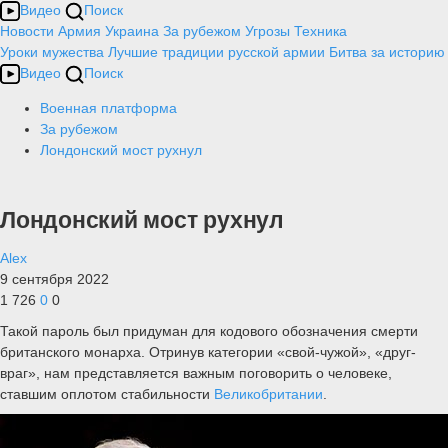
Видео
Поиск
Новости
Армия
Украина
За рубежом
Угрозы
Техника
Уроки мужества
Лучшие традиции русской армии
Битва за историю
Видео
Поиск
Военная платформа
За рубежом
Лондонский мост рухнул
Лондонский мост рухнул
Alex
9 сентября 2022
1 726
0
0
Такой пароль был придуман для кодового обозначения смерти
британского монарха. Отринув категории «свой-чужой», «друг-
враг», нам представляется важным поговорить о человеке,
ставшим оплотом стабильности
Великобритании
.