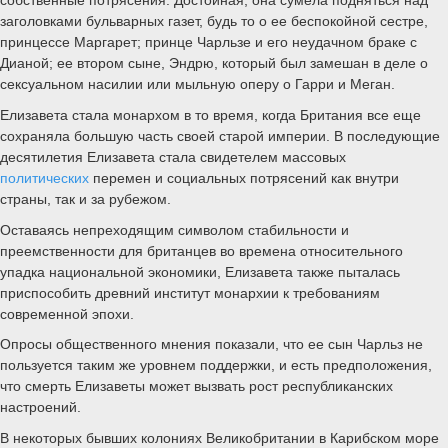
заголовками бульварных газет, будь то о ее беспокойной сестре,
принцессе Маргарет; принце Чарльзе и его неудачном браке с
Дианой; ее втором сыне, Эндрю, который был замешан в деле о
сексуальном насилии или мыльную оперу о Гарри и Меган.
Елизавета стала монархом в то время, когда Британия все еще
сохраняла большую часть своей старой империи. В последующие
десятилетия Елизавета стала свидетелем массовых
политических
перемен и социальных потрясений как внутри
страны, так и за рубежом.
Оставаясь непреходящим символом стабильности и
преемственности для британцев во времена относительного
упадка национальной экономики, Елизавета также пыталась
приспособить древний институт монархии к требованиям
современной эпохи.
Опросы общественного мнения показали, что ее сын Чарльз не
пользуется таким же уровнем поддержки, и есть предположения,
что смерть Елизаветы может вызвать рост республиканских
настроений.
В некоторых бывших колониях Великобритании в Карибском море