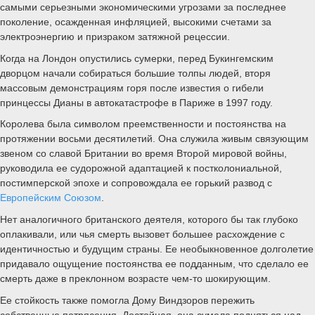
самыми серьезными экономическими угрозами за последнее
поколение, осажденная инфляцией, высокими счетами за
электроэнергию и призраком затяжной рецессии.
Когда на Лондон опустились сумерки, перед Букингемским
дворцом начали собираться большие толпы людей, вторя
массовым демонстрациям горя после известия о гибели
принцессы Дианы в автокатастрофе в Париже в 1997 году.
Королева была символом преемственности и постоянства на
протяжении восьми десятилетий. Она служила живым связующим
звеном со славой Британии во время Второй мировой войны,
руководила ее судорожной адаптацией к постколониальной,
постимперской эпохе и сопровождала ее горький развод с
Европейским Союзом
.
Нет аналогичного британского деятеля, которого бы так глубоко
оплакивали, или чья смерть вызовет большее расхождение с
идентичностью и будущим страны. Ее необыкновенное долголетие
придавало ощущение постоянства ее подданным, что сделало ее
смерть даже в преклонном возрасте чем-то шокирующим.
Ее стойкость также помогла Дому Виндзоров пережить
собственные потрясения. Достойная, она сумела подняться над