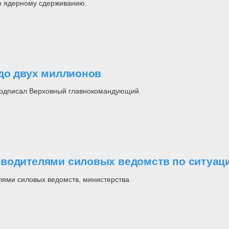
о ядерному сдерживанию.
 до двух миллионов
м подписал Верховный главнокомандующий
водителями силовых ведомств по ситуаци
лями силовых ведомств, министерства