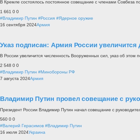
В Кремле состоялось постоянное совещание с членами Совбеза п
1 661
0
0
#Владимир Путин
#Россия
#Ядерное оружие
16 сентября 2024
Армия
Указ подписан: Армия России увеличится
В России увеличится численность Вооруженных сил, указ об это
2 548
0
0
#Владимир Путин
#Минобороны РФ
7 августа 2024
Армия
Владимир Путин провел совещание с руко
Президент России Владимир Путин начал совещание с руководите
560
0
0
#Валерий Герасимов
#Владимир Путин
16 июля 2024
Украина