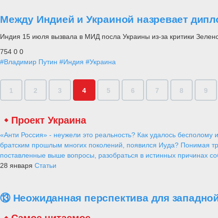
Между Индией и Украиной назревает дипл
Индия 15 июля вызвала в МИД посла Украины из-за критики Зеленс
754
0
0
#Владимир Путин
#Индия
#Украина
1
2
3
4
5
6
7
8
9
Проект Украина
«Анти Россия» - неужели это реальность? Как удалось бесполому и
братским прошлым многих поколений, появился Иуда? Понимая тр
поставленные выше вопросы, разобраться в истинных причинах соб
28 января
Статьи
⑬ Неожиданная перспектива для западной