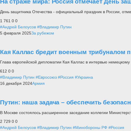
На страже мира: Россия отмечает День за
День защитника Отечества - официальный праздник в России, отм
1 761
0
0
#Андрей Белоусов
#Владимир Путин
5 февраля 2025
За рубежом
Кая Каллас бредит военным трибуналом п
Глава европейской дипломатии Кая Каллас в интервью немецкому 
612
0
0
#Владимир Путин
#Евросоюз
#Россия
#Украина
16 декабря 2024
Армия
Путин: наша задача – обеспечить безопас
В Москве состоялось расширенное заседание коллегии Министерс
2 729
0
0
#Андрей Белоусов
#Владимир Путин
#Минобороны РФ
#Россия