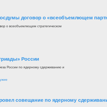
Госдумы договор о «всеобъемлющем партн
овор о всеобъемлющем стратегическом
триады» России
беза России по ядерному сдерживанию и
ужие
 провел совещание по ядерному сдержива