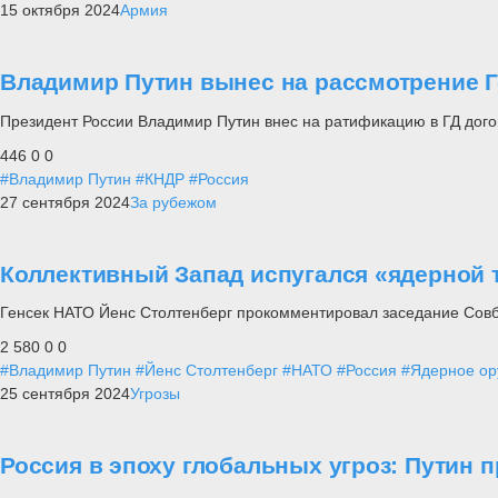
15 октября 2024
Армия
Владимир Путин вынес на рассмотрение 
Президент России Владимир Путин внес на ратификацию в ГД дог
446
0
0
#Владимир Путин
#КНДР
#Россия
27 сентября 2024
За рубежом
Коллективный Запад испугался «ядерной 
Генсек НАТО Йенс Столтенберг прокомментировал заседание Сов
2 580
0
0
#Владимир Путин
#Йенс Столтенберг
#НАТО
#Россия
#Ядерное ор
25 сентября 2024
Угрозы
Россия в эпоху глобальных угроз: Путин