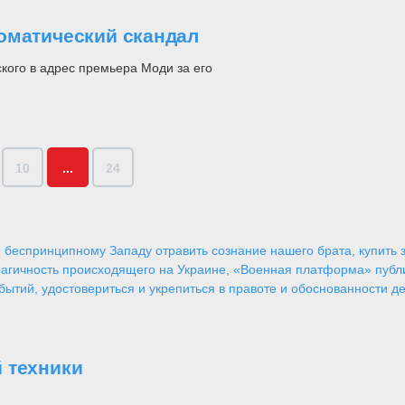
оматический скандал
кого в адрес премьера Моди за его
10
...
24
 беспринципному Западу отравить сознание нашего брата, купить за
агичность происходящего на Украине, «Военная платформа» публ
ытий, удостовериться и укрепиться в правоте и обоснованности де
 техники