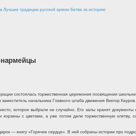
а
Лучшие традиции русской армии
Битва за историю
 юнармейцы
рации состоялась торжественная церемония посвящения школьник
заместитель начальника Главного штаба движения Виктор Кауров.
то, которое выбрали не случайно. Его залы хранят документы о
и корзины с цветами, а уже потом дали торжественную клятву,
арок — книгу «Горячее сердце». В ней собраны истории про подро