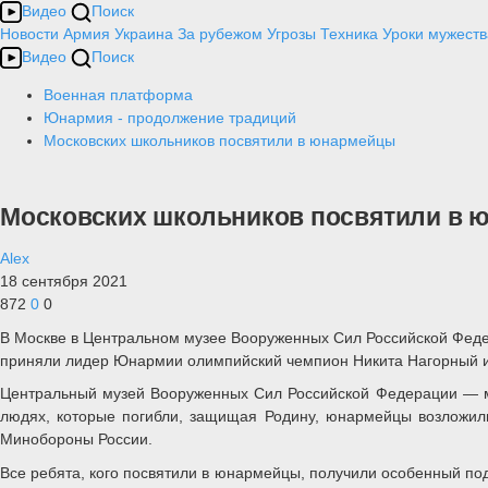
Видео
Поиск
Новости
Армия
Украина
За рубежом
Угрозы
Техника
Уроки мужеств
Видео
Поиск
Военная платформа
Юнармия - продолжение традиций
Московских школьников посвятили в юнармейцы
Московских школьников посвятили в
Alex
18 сентября 2021
872
0
0
В Москве в Центральном музее Вооруженных Сил Российской Феде
приняли лидер Юнармии олимпийский чемпион Никита Нагорный и 
Центральный музей Вооруженных Сил Российской Федерации — мес
людях, которые погибли, защищая Родину, юнармейцы возложил
Минобороны России.
Все ребята, кого посвятили в юнармейцы, получили особенный под