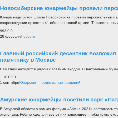
Новосибирские юнармейцы провели перс
Юнармейцы 67-ой школы Новосибирска провели персональный пара
сопровождении оркестра 41 общевойсковой армии. Торжественным 
993
0
0
28 февраля
Новости
Главный российский десантник возложил 
памятнику в Москве
Памятник находится рядом с главным входом в Центральный музе
1 101
0
0
1 сентября
Юнармия - продолжение традиций
Амурские юнармейцы посетили парк «Пат
В Амурской области в рамках форума «Армия-2021» состоялось то
экспонаты. Ребята сделали все от них зависящее, чтобы комплекс 