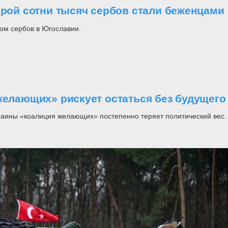
орой сотни тысяч сербов стали беженцами
ом сербов в Югославии.
желающих» рискует остаться без будущего
раины «коалиция желающих» постепенно теряет политический вес.