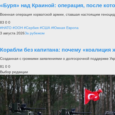
«Буря» над Краиной: операция, после кот
Военная операция хорватской армии, ставшая настоящим геноцид
83
0
0
#НАТО
#ООН
#Сербия
#США
#Южная Европа
3 августа 2026
За рубежом
Корабли без капитана: почему «коалиция 
Созданная с громкими заявлениями о долгосрочной поддержке Ук
81
0
0
Выбор редакции