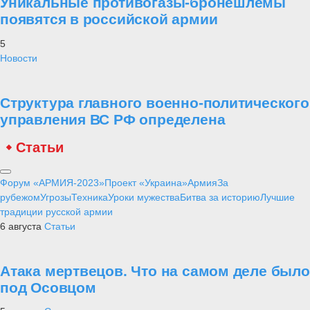
Уникальные противогазы-бронешлемы
появятся в российской армии
5
Новости
Структура главного военно-политического
управления ВС РФ определена
Статьи
Форум «АРМИЯ-2023»
Проект «Украина»
Армия
За
рубежом
Угрозы
Техника
Уроки мужества
Битва за историю
Лучшие
традиции русской армии
6 августа
Статьи
Атака мертвецов. Что на самом деле было
под Осовцом