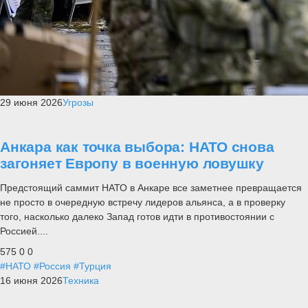
29 июня 2026
Угрозы
Анкара как точка выбора: НАТО снова
загоняет Европу в военную ловушку
Предстоящий саммит НАТО в Анкаре все заметнее превращается
не просто в очередную встречу лидеров альянса, а в проверку
того, насколько далеко Запад готов идти в противостоянии с
Россией....
575
0
0
#НАТО
#Россия
#Турция
16 июня 2026
Техника