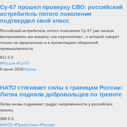
Су-57 прошел проверку СВО: российский
истребитель пятого поколения
подтвердил свой класс
Российский истребитель пятого поколения Су-57 уже нельзя
воспринимать как машину «на перспективу», о которой говорят
только на авиасалонах и в презентациях оборонной
промышленности.
811
0
0
#Россия
#Су-57
9 июня 2026
Угрозы
НАТО стягивает силы к границам России:
Литва подняла добровольцев по тревоге
Литва вновь поднимает градус напряженности у российских
границ.
988
0
0
#НАТО
#Прибалтика
#Россия