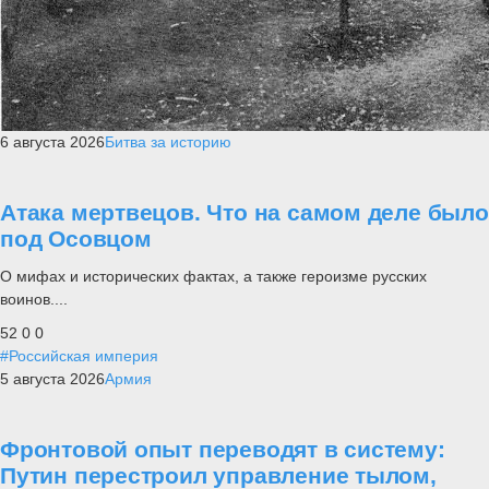
6 августа 2026
Битва за историю
Атака мертвецов. Что на самом деле было
под Осовцом
О мифах и исторических фактах, а также героизме русских
воинов....
52
0
0
#Российская империя
5 августа 2026
Армия
Фронтовой опыт переводят в систему:
Путин перестроил управление тылом,