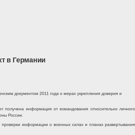
т в Германии
енским документом 2011 года о мерах укрепления доверия и
ет получена информация от командования относительно личного
оны России.
ью проверки информации о военных силах и планах развертывания