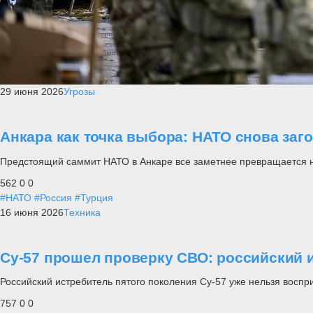
29 июня 2026
Угрозы
Анкара как точка выбора: НАТО снова заг
Предстоящий саммит НАТО в Анкаре все заметнее превращается не п
562
0
0
#НАТО
#Россия
#Турция
16 июня 2026
Техника
Су-57 прошел проверку СВО: российский и
Российский истребитель пятого поколения Су-57 уже нельзя воспр
757
0
0