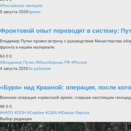
#Российская империя
5 августа 2026
Армия
Фронтовой опыт переводят в систему: П
Владимир Путин провел встречу с руководством Министерства обо
фронта в нашем материале.
64
0
0
#Владимир Путин
#Минобороны РФ
#Россия
4 августа 2026
За рубежом
«Буря» над Краиной: операция, после кот
Военная операция хорватской армии, ставшая настоящим геноцид
98
0
0
#НАТО
#ООН
#Сербия
#США
#Южная Европа
Выбор редакции