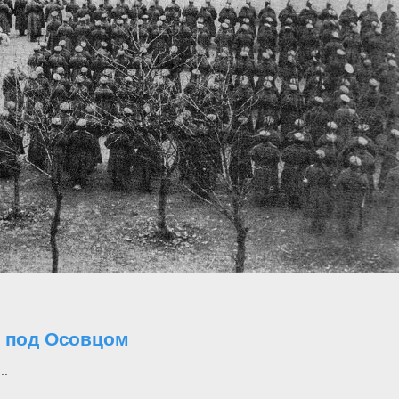
о под Осовцом
..